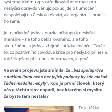
systematickému zprostředkování informací pro
neslyšící opravdu věnují: pokud jde o tlumočení,
nespoléhají na Českou televizi, ale organizují i hradí si
ho sami.
Je to očividně jednak otázka přístupu k neslyšící
menšině – ne toho deklarovaného, ale toho
skutečného, a jednak zřejmě i otázka finanční. Takže
to, co pozitivního covidová krize pro neslyšící přinesla,
totiž zlepšení přístupu k informacím, je pryč.
Ve svém projevu jste zmínila, že „
bez spolupráce
s dalšími lidmi nebo bez jejich podpory by zde možná
žádné medaile nebyly
“.
Kdo je první člověk, který
vás u těchto slov napadl, bez kterého si myslíte,
že byste tam nestála?
To je těžká