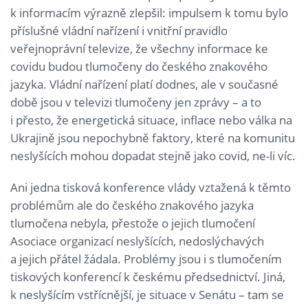
k informacím výrazně zlepšil: impulsem k tomu bylo
příslušné vládní nařízení i vnitřní pravidlo
veřejnoprávní televize, že všechny informace ke
covidu budou tlumočeny do českého znakového
jazyka. Vládní nařízení platí dodnes, ale v současné
době jsou v televizi tlumočeny jen zprávy – a to
i přesto, že energetická situace, inflace nebo válka na
Ukrajině jsou nepochybně faktory, které na komunitu
neslyšících mohou dopadat stejně jako covid, ne-li víc.
Ani jedna tisková konference vlády vztažená k těmto
problémům ale do českého znakového jazyka
tlumočena nebyla, přestože o jejich tlumočení
Asociace organizací neslyšících, nedoslýchavých
a jejich přátel žádala. Problémy jsou i s tlumočením
tiskových konferencí k českému předsednictví. Jiná,
k neslyšícím vstřícnější, je situace v Senátu – tam se