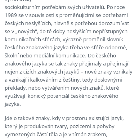
sociokulturním potřebám svých uživatelů. Po roce
1989 se v souvislosti s proměňujícími se potřebami
českých neslyšících, hlavně s potřebou dorozumívat
se v „nových“, do té doby neslyšícím nepřístupných
komunikačních sférách, výrazně proměnil slovník
českého znakového jazyka třeba ve sféře odborné,
školní nebo mediální komunikace. Do českého
znakového jazyka se tak znaky přejímaly a přejímají
nejen z cizích znakových jazyků – nové znaky vznikaly
a vznikají i kalkováním z češtiny, tedy doslovnými
překlady, nebo vytvářením nových znaků, které
využívají ikonický potenciál českého znakového
jazyka.
Jde o takové znaky, kdy v prostoru existující jazyk,
který je produkován tvary, pozicemi a pohyby
vymezených částí těla a je vnímán zrakem,