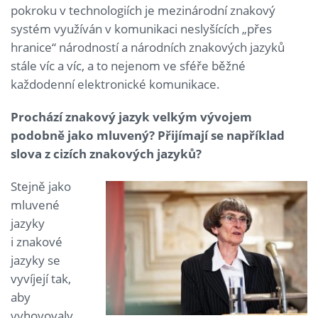
pokroku v technologiích je mezinárodní znakový
systém využíván v komunikaci neslyšících „přes
hranice“ národností a národních znakových jazyků
stále víc a víc, a to nejenom ve sféře běžné
každodenní elektronické komunikace.
Prochází znakový jazyk velkým vývojem
podobně jako mluvený? Přijímají se například
slova z cizích znakových jazyků?
Stejně jako
mluvené
jazyky
i znakové
jazyky se
vyvíjejí tak,
aby
vyhovovaly