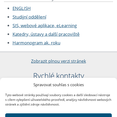
ENGLISH
Studijní oddělení
SIS, webové aplikace, eLearning
Katedry, ústavy a další pracoviště
Harmonogram ak. roku
Zobrazit plnou verzi stránek
Rychlé kontakty
Spravovat souhlas s cookies
Filozofická fakulta
Univerzita Karlova
Tyto webové stránky používají soubory cookies a další sledovací nástroje
nám. Jana Palacha 1/2
s cílem vylepšení uživatelského prostředí, analýzy návštěvnosti webových
116 38 Praha 1
stránek a zjištění zdroje návštěvnosti.
IČO: 00216208
DIČ: CZ00216208