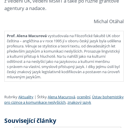
z vedení UK, vedení MŠMT a také po různé grantové
agentury a nadace.
Michal Otáhal
Prof. Alena Macurová
vystudovala na Filozofické fakultě UK obor
čeština – angličtina a v roce 1995 jí v oboru český jazyk byla udělena
profesura. Věnuje se stylistice a teorii textu, od devadesátých let
především jazykům a komunikaci neslyšících. Prosazuje lingvistický
a kulturní přístup k hluchotě. Na tu nahlíží jako na kulturní
odlišnost a na neslyšící jako na jazykovou a kulturní menšinu
s právem na vlastní, smyslově přístupný jazyk. I díky jejímu úsilí byl
český znakový jazyk legislativně kodifikován a postaven na úroveň
mluveným jazykům.
Rubriky
Aktuality
|
Štítky
Alena Macurová
,
ocenění
,
Ústav bohemistiky
pro cizince a komunikace neslyšících
,
znakový jazyk
Související články