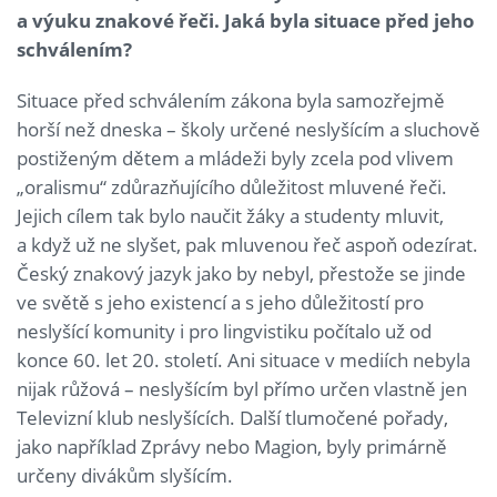
a výuku znakové řeči. Jaká byla situace před jeho
schválením?
Situace před schválením zákona byla samozřejmě
horší než dneska – školy určené neslyšícím a sluchově
postiženým dětem a mládeži byly zcela pod vlivem
„oralismu“ zdůrazňujícího důležitost mluvené řeči.
Jejich cílem tak bylo naučit žáky a studenty mluvit,
a když už ne slyšet, pak mluvenou řeč aspoň odezírat.
Český znakový jazyk jako by nebyl, přestože se jinde
ve světě s jeho existencí a s jeho důležitostí pro
neslyšící komunity i pro lingvistiku počítalo už od
konce 60. let 20. století. Ani situace v mediích nebyla
nijak růžová – neslyšícím byl přímo určen vlastně jen
Televizní klub neslyšících. Další tlumočené pořady,
jako například Zprávy nebo Magion, byly primárně
určeny divákům slyšícím.