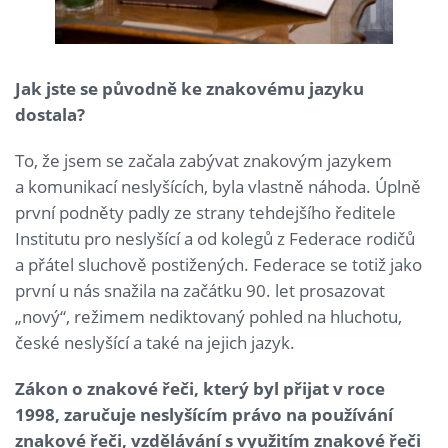
Jak jste se původně ke znakovému jazyku
dostala?
To, že jsem se začala zabývat znakovým jazykem
a komunikací neslyšících, byla vlastně náhoda. Úplně
první podněty padly ze strany tehdejšího ředitele
Institutu pro neslyšící a od kolegů z Federace rodičů
a přátel sluchově postižených. Federace se totiž jako
první u nás snažila na začátku 90. let prosazovat
„nový“, režimem nediktovaný pohled na hluchotu,
české neslyšící a také na jejich jazyk.
Zákon o znakové řeči, který byl přijat v roce
1998, zaručuje neslyšícím právo na používání
znakové řeči, vzdělávání s využitím znakové řeči