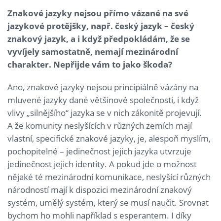
Znakové jazyky nejsou přímo vázané na své
jazykové protějšky, např. český jazyk – český
znakový jazyk, a i když předpokládám, že se
vyvíjely samostatně, nemají mezinárodní
charakter. Nepřijde vám to jako škoda?
Ano, znakové jazyky nejsou principiálně vázány na
mluvené jazyky dané většinové společnosti, i když
vlivy „silnějšího“ jazyka se v nich zákonitě projevují.
A že komunity neslyšících v různých zemích mají
vlastní, specifické znakové jazyky, je, alespoň myslím,
pochopitelné – jedinečnost jejich jazyka utvrzuje
jedinečnost jejich identity. A pokud jde o možnost
nějaké té mezinárodní komunikace, neslyšící různých
národností mají k dispozici mezinárodní znakový
systém, umělý systém, který se musí naučit. Srovnat
bychom ho mohli například s esperantem. I díky