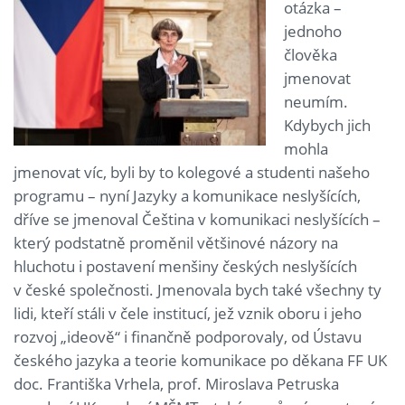
otázka –
jednoho
člověka
jmenovat
neumím.
Kdybych jich
mohla
jmenovat víc, byli by to kolegové a studenti našeho
programu – nyní Jazyky a komunikace neslyšících,
dříve se jmenoval Čeština v komunikaci neslyšících –
který podstatně proměnil většinové názory na
hluchotu i postavení menšiny českých neslyšících
v české společnosti. Jmenovala bych také všechny ty
lidi, kteří stáli v čele institucí, jež vznik oboru i jeho
rozvoj „ideově“ i finančně podporovaly, od Ústavu
českého jazyka a teorie komunikace po děkana FF UK
doc. Františka Vrhela, prof. Miroslava Petruska