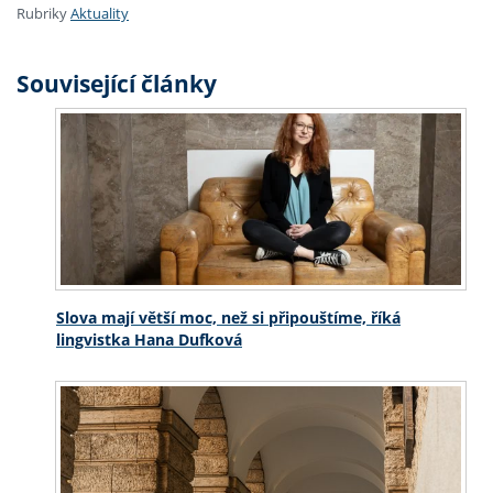
Rubriky
Aktuality
Související články
Slova mají větší moc, než si připouštíme, říká
lingvistka Hana Dufková