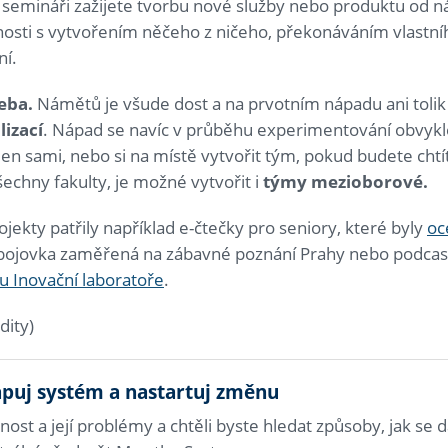
emináři zažijete tvorbu nové služby nebo produktu od náp
enosti s vytvořením něčeho z ničeho, překonáváním vlastníh
ní.
řeba.
Námětů je všude dost a na prvotním nápadu ani tolik
lizací
. Nápad se navíc v průběhu experimentování obvykl
n sami, nebo si na místě vytvořit tým, pokud budete chtít.
chny fakulty, je možné vytvořit i
týmy mezioborové
.
jekty patřily například e-čtečky pro seniory, které byly
oc
 bojovka zaměřená na zábavné poznání Prahy nebo podca
 Inovační laboratoře
.
dity)
puj systém a nastartuj změnu
nost a její problémy a chtěli byste hledat způsoby, jak se