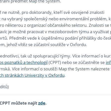
rální předmět Map the System
.
ž ne nutně, pro doktorandy, kteří své osvojené znalosti
t na vybraný společenský nebo enviromentální problém, k
pro některou z organizací občanského sektoru. Znalosti se 
Navíc je možné pracovat v mezioborovém týmu a využívat 
ertů. Předmět vede k úspěšnému podání přihlášky do če
m, jehož vítěz se zúčastní soutěže v Oxfordu.
jednotlivci, tak už spolupracující týmy. Více informací o 
s poznatků a technologií
(CPPT) nebo se zúčastněte se
in
ská. Více informací o soutěži Map the System naleznete 
h stránkách Univerzity v Oxfordu
.
ditů)
CPPT můžete najít
zde
.