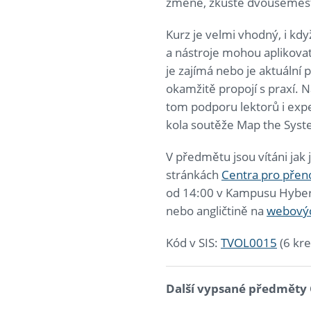
změně, zkuste dvousemest
Kurz je velmi vhodný, i kdy
a nástroje mohou aplikova
je zajímá nebo je aktuální 
okamžitě propojí s praxí. 
tom podporu lektorů i exp
kola soutěže Map the Syste
V předmětu jsou vítáni jak 
stránkách
Centra pro přeno
od 14:00 v Kampusu Hybern
nebo angličtině na
webovýc
Kód v SIS:
TVOL0015
(6 kre
Další vypsané předměty 