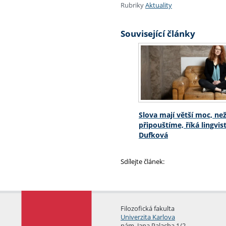
Rubriky
Aktuality
Související články
Slova mají větší moc, než
připouštíme, říká lingvi
Dufková
Sdílejte článek:
Filozofická fakulta
Univerzita Karlova
nám. Jana Palacha 1/2