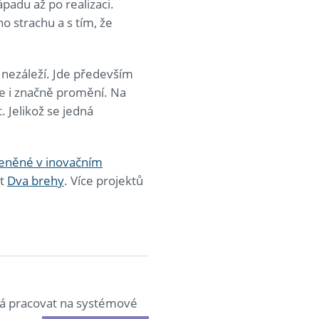
adu až po realizaci.
o strachu a s tím, že
 nezáleží. Jde především
e i značně promění. Na
 Jelikož se jedná
eněné v inovačním
st
Dva brehy
. Více projektů
 dá pracovat na systémové