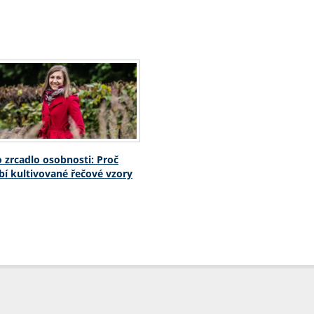
o zrcadlo osobnosti: Proč
í kultivované řečové vzory