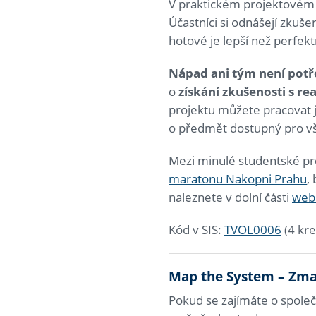
V praktickém projektovém s
Účastníci si odnášejí zkuš
hotové je lepší než perfekt
Nápad ani tým není pot
o
získání zkušenosti s rea
projektu můžete pracovat je
o předmět dostupný pro vše
Mezi minulé studentské pro
maratonu Nakopni Prahu
,
naleznete v dolní části
webu
Kód v SIS:
TVOL0006
(4 kre
Map the System – Zma
Pokud se zajímáte o společ