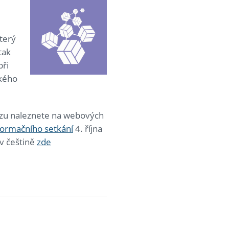
terý
tak
při
ského
kurzu naleznete na webových
formačního setkání
4. října
v češtině
zde