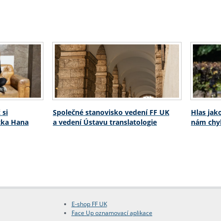
 si
Společné stanovisko vedení FF UK
Hlas jak
stka Hana
a vedení Ústavu translatologie
nám chyb
E-shop FF UK
Face Up oznamovací aplikace