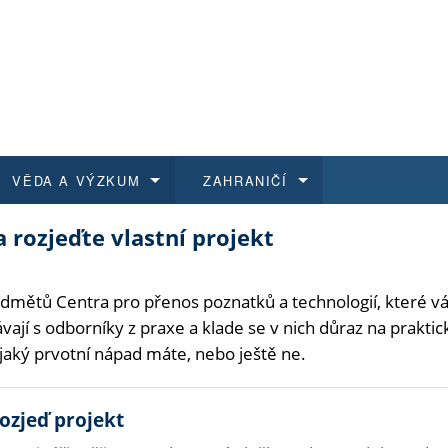
VĚDA A VÝZKUM
ZAHRANIČÍ
 rozjeďte vlastní projekt
 historie
t a jak se přihlásit
é a magisterské studium
výzkumu na FF UK
abídky a výběrová řízení
Pro m
Kurzy
Kurzy
Trans
Přijíž
a další dokumenty
studijní programy
 studium
 kvalifikace
 studenti
Kniho
Progr
Studu
Vědec
Mimof
ředmětů Centra pro přenos poznatků a technologií, které 
vají s odborníky z praxe a klade se v nich důraz na prakti
 benefity pro zaměstnance
k průběhu přijímacího řízení
řízení
rojekty
í studenti
E-sho
Univer
Podpor
Publi
East 
ějaký prvotní nápad máte, nebo ještě ne.
 fakulty
í zaměstnanci
Výběr
Rozjeď projekt
koly FF UK
Vydav