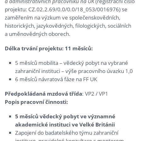
a administrativních pracovníků na UK
(registrační číslo
projektu: CZ.02.2.69/0.0/0.0/18_053/0016976) se
zaměřením na výzkum ve společenskovědních,
historických, jazykovědných, filologických, sociálních
a uměnovědných oborech.
Délka trvání projektu: 11 měsíců:
5 měsíců mobilita – vědecký pobyt na vybrané
zahraniční instituci – výše pracovního úvazku 1,0
6 měsíců návratová fáze na FF UK
Předpokládaná mzdová třída
: VP2 / VP1
Popis pracovní činnosti:
5 měsíců vědecký pobyt ve významné
akademické instituci ve Velké Británii
Zapojení do badatelského týmu zahraniční
instituce, pravidelné konzultace s mentorem