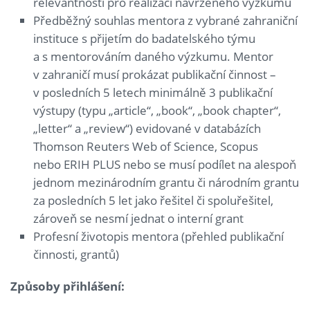
relevantnosti pro realizaci navrženého výzkumu
Předběžný souhlas mentora z vybrané zahraniční
instituce s přijetím do badatelského týmu
a s mentorováním daného výzkumu. Mentor
v zahraničí musí prokázat publikační činnost –
v posledních 5 letech minimálně 3 publikační
výstupy (typu „article“, „book“, „book chapter“,
„letter“ a „review“) evidované v databázích
Thomson Reuters Web of Science, Scopus
nebo ERIH PLUS nebo se musí podílet na alespoň
jednom mezinárodním grantu či národním grantu
za posledních 5 let jako řešitel či spoluřešitel,
zároveň se nesmí jednat o interní grant
Profesní životopis mentora (přehled publikační
činnosti, grantů)
Způsoby přihl
áš
en
í
: