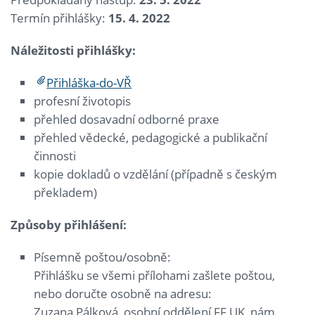
Termín přihlášky:
15. 4. 2022
Náležitosti přihlášky:
Přihláška-do-VŘ
profesní životopis
přehled dosavadní odborné praxe
přehled vědecké, pedagogické a publikační
činnosti
kopie dokladů o vzdělání (případně s českým
překladem)
Způsoby přihl
áš
en
í
:
Písemně poštou/osobně:
Přihlášku se všemi přílohami zašlete poštou,
nebo doručte osobně na adresu:
Zuzana Pálková, osobní oddělení FF UK, nám.