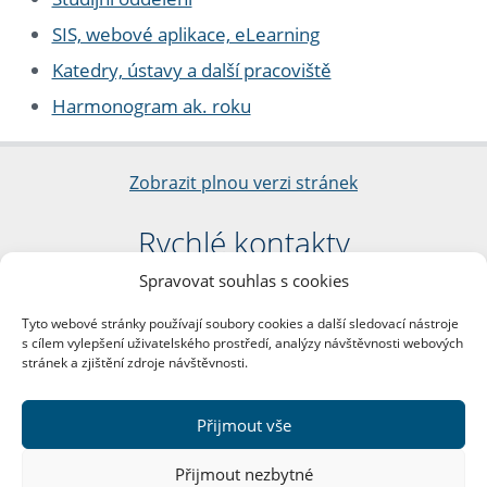
SIS, webové aplikace, eLearning
Katedry, ústavy a další pracoviště
Harmonogram ak. roku
Zobrazit plnou verzi stránek
Rychlé kontakty
Spravovat souhlas s cookies
Filozofická fakulta
Univerzita Karlova
Tyto webové stránky používají soubory cookies a další sledovací nástroje
nám. Jana Palacha 1/2
s cílem vylepšení uživatelského prostředí, analýzy návštěvnosti webových
116 38 Praha 1
stránek a zjištění zdroje návštěvnosti.
IČO: 00216208
DIČ: CZ00216208
Přijmout vše
Další kontakty
Přijmout nezbytné