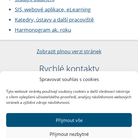
SIS, webové aplikace, eLearning
Katedry, ústavy a další pracoviště
Harmonogram ak. roku
Zobrazit plnou verzi stránek
Rychlé kontakty
Spravovat souhlas s cookies
Filozofická fakulta
Univerzita Karlova
Tyto webové stránky používají soubory cookies a další sledovací nástroje
nám. Jana Palacha 1/2
s cílem vylepšení uživatelského prostředí, analýzy návštěvnosti webových
116 38 Praha 1
stránek a zjištění zdroje návštěvnosti.
IČO: 00216208
DIČ: CZ00216208
Přijmout vše
Další kontakty
Přijmout nezbytné