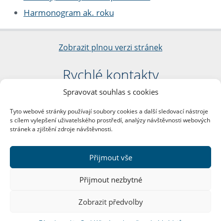
Harmonogram ak. roku
Zobrazit plnou verzi stránek
Rychlé kontakty
Spravovat souhlas s cookies
Filozofická fakulta
Univerzita Karlova
Tyto webové stránky používají soubory cookies a další sledovací nástroje
nám. Jana Palacha 1/2
s cílem vylepšení uživatelského prostředí, analýzy návštěvnosti webových
116 38 Praha 1
stránek a zjištění zdroje návštěvnosti.
IČO: 00216208
DIČ: CZ00216208
Přijmout vše
Další kontakty
Přijmout nezbytné
Podatelna
Zobrazit předvolby