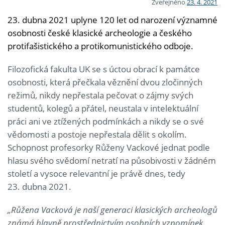
Zveřejněno
23. 4. 2021
23. dubna 2021 uplyne 120 let od narození významné
osobnosti české klasické archeologie a českého
protifašistického a protikomunistického odboje.
Filozofická fakulta UK se s úctou obrací k památce
osobnosti, která přečkala věznění dvou zločinných
režimů, nikdy nepřestala pečovat o zájmy svých
studentů, kolegů a přátel, neustala v intelektuální
práci ani ve ztížených podmínkách a nikdy se o své
vědomosti a postoje nepřestala dělit s okolím.
Schopnost profesorky Růženy Vackové jednat podle
hlasu svého svědomí netratí na působivosti v žádném
století a vysoce relevantní je právě dnes, tedy
23. dubna 2021.
„Růžena Vacková je naší generaci klasických archeologů
známá hlavně prostřednictvím osobních vzpomínek