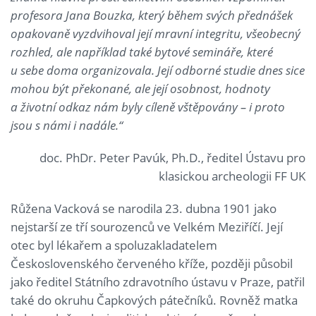
profesora Jana Bouzka, který během svých přednášek
opakovaně vyzdvihoval její mravní integritu, všeobecný
rozhled, ale například také bytové semináře, které
u sebe doma organizovala. Její odborné studie dnes sice
mohou být překonané, ale její osobnost, hodnoty
a životní odkaz nám byly cíleně vštěpovány – i proto
jsou s námi i nadále.“
doc. PhDr. Peter Pavúk, Ph.D., ředitel Ústavu pro
klasickou archeologii FF UK
Růžena Vacková se narodila 23. dubna 1901 jako
nejstarší ze tří sourozenců ve Velkém Meziříčí. Její
otec byl lékařem a spoluzakladatelem
Československého červeného kříže, později působil
jako ředitel Státního zdravotního ústavu v Praze, patřil
také do okruhu Čapkových pátečníků. Rovněž matka