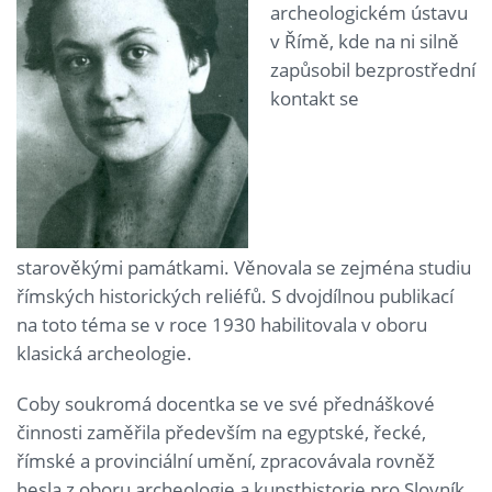
archeologickém ústavu
v Římě, kde na ni silně
zapůsobil bezprostřední
kontakt se
starověkými památkami. Věnovala se zejména studiu
římských historických reliéfů. S dvojdílnou publikací
na toto téma se v roce 1930 habilitovala v oboru
klasická archeologie.
Coby soukromá docentka se ve své přednáškové
činnosti zaměřila především na egyptské, řecké,
římské a provinciální umění, zpracovávala rovněž
hesla z oboru archeologie a kunsthistorie pro Slovník