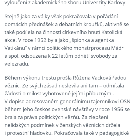
vyloučení z akademického sboru Univerzity Karlovy.
Stejně jako za války však pokračovala v pořádání
domácích přednášek a debatních kroužků, aktivně se
také podílela na činnosti církevního hnutí Katolická
akce. V roce 1952 byla jako „špionka a agentka
Vatikánu“ v rámci politického monstrprocesu Mádr
a spol. odsouzena k 22 letům odnětí svobody za
velezradu.
Během výkonu trestu prošla Růžena Vacková řadou
věznic. Ze svých zásad neslevila ani tam – odmítala
žádosti o milost vyhotovené jejími příbuznými.
V dopise adresovaném generálnímu tajemníkovi OSN
během jeho československé návštěvy v roce 1956 se
brala za práva politických vězňů. Za zlepšení
nelidských podmínek v ženských věznicích držela
i protestní hladovku. Pokračovala také v pedagogické