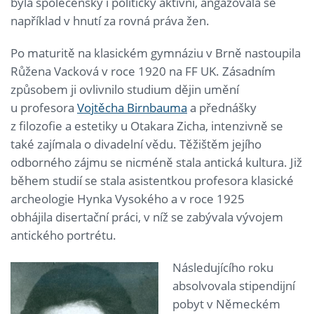
byla společensky i politicky aktivní, angažovala se
například v hnutí za rovná práva žen.
Po maturitě na klasickém gymnáziu v Brně nastoupila
Růžena Vacková v roce 1920 na FF UK. Zásadním
způsobem ji ovlivnilo studium dějin umění
u profesora
Vojtěcha Birnbauma
a přednášky
z filozofie a estetiky u Otakara Zicha, intenzivně se
také zajímala o divadelní vědu. Těžištěm jejího
odborného zájmu se nicméně stala antická kultura. Již
během studií se stala asistentkou profesora klasické
archeologie Hynka Vysokého a v roce 1925
obhájila disertační práci, v níž se zabývala vývojem
antického portrétu.
Následujícího roku
absolvovala stipendijní
pobyt v Německém