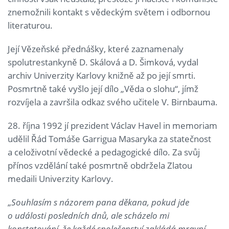
znemožnili kontakt s vědeckým světem i odbornou
literaturou.
Její Vězeňské přednášky, které zaznamenaly
spolutrestankyně D. Skálová a D. Šimková, vydal
archiv Univerzity Karlovy knižně až po její smrti.
Posmrtně také vyšlo její dílo „Věda o slohu“, jímž
rozvíjela a završila odkaz svého učitele V. Birnbauma.
28. října 1992 jí prezident Václav Havel in memoriam
udělil Řád Tomáše Garrigua Masaryka za statečnost
a celoživotní vědecké a pedagogické dílo. Za svůj
přínos vzdělání také posmrtně obdržela Zlatou
medaili Univerzity Karlovy.
„
Souhlasím s názorem pana děkana, pokud jde
o události posledních dnů, ale scházelo mi
konstatování, že každé společenství zakládá mravní