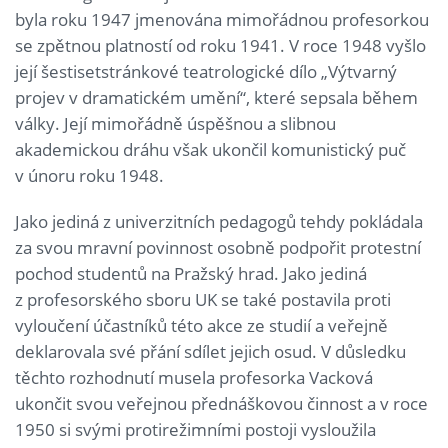
byla roku 1947 jmenována mimořádnou profesorkou
se zpětnou platností od roku 1941. V roce 1948 vyšlo
její šestisetstránkové teatrologické dílo „Výtvarný
projev v dramatickém umění“, které sepsala během
války. Její mimořádně úspěšnou a slibnou
akademickou dráhu však ukončil komunistický puč
v únoru roku 1948.
Jako jediná z univerzitních pedagogů tehdy pokládala
za svou mravní povinnost osobně podpořit protestní
pochod studentů na Pražský hrad. Jako jediná
z profesorského sboru UK se také postavila proti
vyloučení účastníků této akce ze studií a veřejně
deklarovala své přání sdílet jejich osud. V důsledku
těchto rozhodnutí musela profesorka Vacková
ukončit svou veřejnou přednáškovou činnost a v roce
1950 si svými protirežimními postoji vysloužila