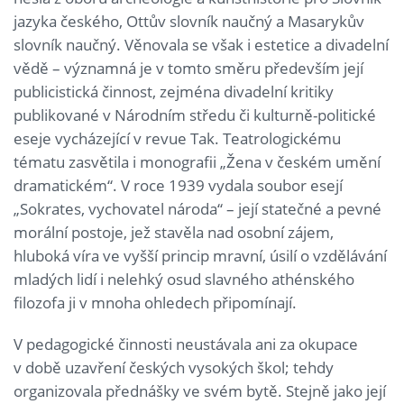
jazyka českého, Ottův slovník naučný a Masarykův
slovník naučný. Věnovala se však i estetice a divadelní
vědě – významná je v tomto směru především její
publicistická činnost, zejména divadelní kritiky
publikované v Národním středu či kulturně-politické
eseje vycházející v revue Tak. Teatrologickému
tématu zasvětila i monografii „Žena v českém umění
dramatickém“. V roce 1939 vydala soubor esejí
„Sokrates, vychovatel národa“ – její statečné a pevné
morální postoje, jež stavěla nad osobní zájem,
hluboká víra ve vyšší princip mravní, úsilí o vzdělávání
mladých lidí i nelehký osud slavného athénského
filozofa ji v mnoha ohledech připomínají.
V pedagogické činnosti neustávala ani za okupace
v době uzavření českých vysokých škol; tehdy
organizovala přednášky ve svém bytě. Stejně jako její