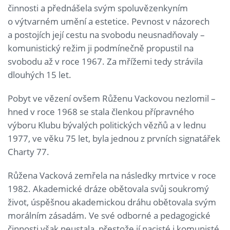
činnosti a přednášela svým spoluvězenkyním
o výtvarném umění a estetice. Pevnost v názorech
a postojích její cestu na svobodu neusnadňovaly –
komunistický režim ji podmínečně propustil na
svobodu až v roce 1967. Za mřížemi tedy strávila
dlouhých 15 let.
Pobyt ve vězení ovšem Růženu Vackovou nezlomil –
hned v roce 1968 se stala členkou přípravného
výboru Klubu bývalých politických vězňů a v lednu
1977, ve věku 75 let, byla jednou z prvních signatářek
Charty 77.
Růžena Vacková zemřela na následky mrtvice v roce
1982. Akademické dráze obětovala svůj soukromý
život, úspěšnou akademickou dráhu obětovala svým
morálním zásadám. Ve své odborné a pedagogické
činnosti však neustala, přestože jí nacisté i komunisté