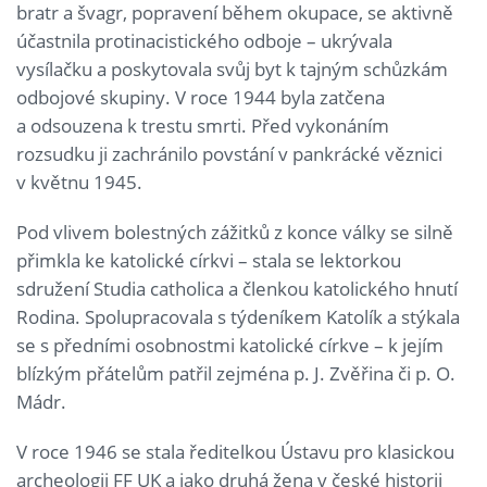
bratr a švagr, popravení během okupace, se aktivně
účastnila protinacistického odboje – ukrývala
vysílačku a poskytovala svůj byt k tajným schůzkám
odbojové skupiny. V roce 1944 byla zatčena
a odsouzena k trestu smrti. Před vykonáním
rozsudku ji zachránilo povstání v pankrácké věznici
v květnu 1945.
Pod vlivem bolestných zážitků z konce války se silně
přimkla ke katolické církvi – stala se lektorkou
sdružení Studia catholica a členkou katolického hnutí
Rodina. Spolupracovala s týdeníkem Katolík a stýkala
se s předními osobnostmi katolické církve – k jejím
blízkým přátelům patřil zejména p. J. Zvěřina či p. O.
Mádr.
V roce 1946 se stala ředitelkou Ústavu pro klasickou
archeologii FF UK a jako druhá žena v české historii