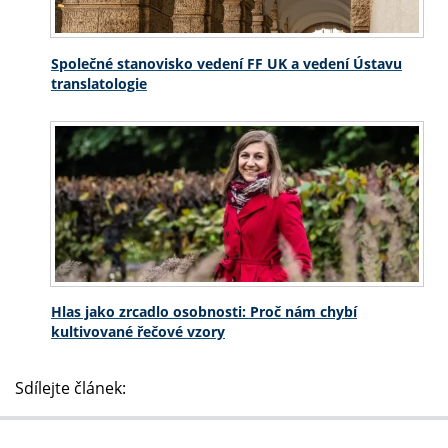
Společné stanovisko vedení FF UK a vedení Ústavu
translatologie
Hlas jako zrcadlo osobnosti: Proč nám chybí
kultivované řečové vzory
Sdílejte článek: