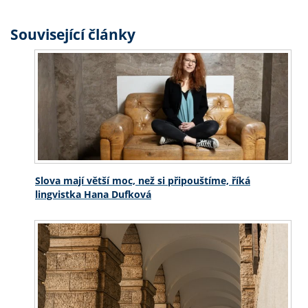
Související články
Slova mají větší moc, než si připouštíme, říká
lingvistka Hana Dufková