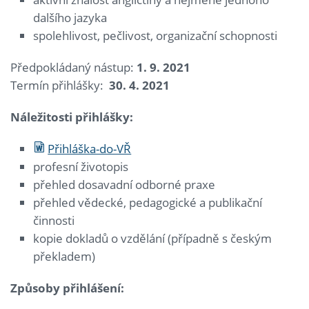
dalšího jazyka
spolehlivost, pečlivost, organizační schopnosti
Předpokládaný nástup:
1. 9. 2021
Termín přihlášky:
30. 4. 2021
Náležitosti přihlášky:
Přihláška-do-VŘ
profesní životopis
přehled dosavadní odborné praxe
přehled vědecké, pedagogické a publikační
činnosti
kopie dokladů o vzdělání (případně s českým
překladem)
Způsoby přihl
áš
en
í
: