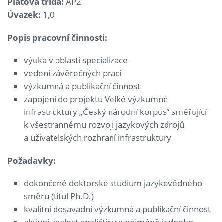
Platová třída:
AP2
Úvazek:
1,0
Popis pracovní činnosti:
výuka v oblasti specializace
vedení závěrečných prací
výzkumná a publikační činnost
zapojení do projektu Velké výzkumné
infrastruktury „Český národní korpus“ směřující
k všestrannému rozvoji jazykových zdrojů
a uživatelských rozhraní infrastruktury
Požadavky:
dokončené doktorské studium jazykovědného
směru (titul Ph.D.)
kvalitní dosavadní výzkumná a publikační činnost
aktivní znalost angličtiny a nejméně jednoho