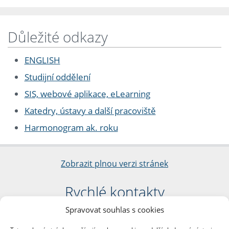
Důležité odkazy
ENGLISH
Studijní oddělení
SIS, webové aplikace, eLearning
Katedry, ústavy a další pracoviště
Harmonogram ak. roku
Zobrazit plnou verzi stránek
Rychlé kontakty
Spravovat souhlas s cookies
Filozofická fakulta
Univerzita Karlova