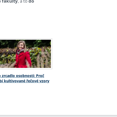
 fakulty
, a to
do
o zrcadlo osobnosti: Proč
í kultivované řečové vzory