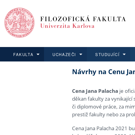
FAKULTA
UCHAZEČI
STUDUJÍCÍ
Návrhy na Cenu Ja
FAKULTA
UCHAZEČI
STUDUJÍCÍ
VĚDA A VÝZKUM
ZAHRANIČÍ
Struktura a
Co studova
Bakalářsk
O vědě a 
Aktuální n
Dozvědět se více
Podat přihlášku
Dozvědět se více
Dozvědět se více
Dozvědět se více
Strategie 
Učitelské 
Doktorské
Akademické
Vyjíždějící
Cena Jana Palacha
je ofic
děkan fakulty za vynikajíc
Podpora a
Informace 
Rigorózní 
Granty a p
Přijíždějíc
či diplomové práce, za mim
prestiž fakulty nebo za pr
Absolventi
Vyjíždějíc
Cena Jana Palacha 2021 bu
Fakultní š