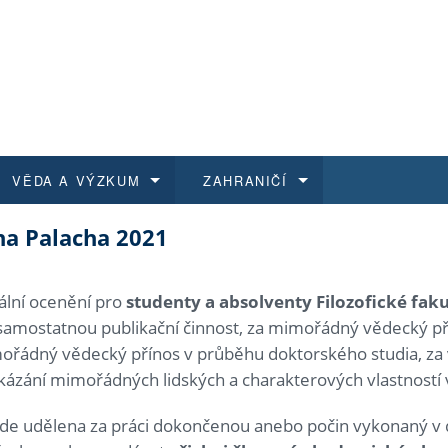
VĚDA A VÝZKUM
ZAHRANIČÍ
na Palacha 2021
 historie
t a jak se přihlásit
é a magisterské studium
výzkumu na FF UK
abídky a výběrová řízení
Pro m
Kurzy
Kurzy
Trans
Přijíž
a další dokumenty
studijní programy
 studium
 kvalifikace
 studenti
Kniho
Progr
Studu
Vědec
Mimof
iální ocenění pro
studenty a absolventy Filozofické fak
í samostatnou publikační činnost, za mimořádný vědecký p
 benefity pro zaměstnance
k průběhu přijímaček
řízení
rojekty
í studenti
E-sho
Univer
Podpor
Publi
East 
ořádný vědecký přínos v průběhu doktorského studia, za v
okázání mimořádných lidských a charakterových vlastností 
 fakulty
í zaměstnanci
Výběr
de udělena za práci dokončenou anebo počin vykonaný v 
koly FF UK
Vydav