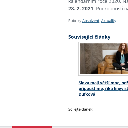
kalendářním roce 2020. 
28. 2. 2021
. Podrobnosti 
Rubriky
Absolvent
,
Aktuality
Související články
Slova mají větší moc, než
připouštíme, říká lingvi
Dufková
Sdílejte článek: