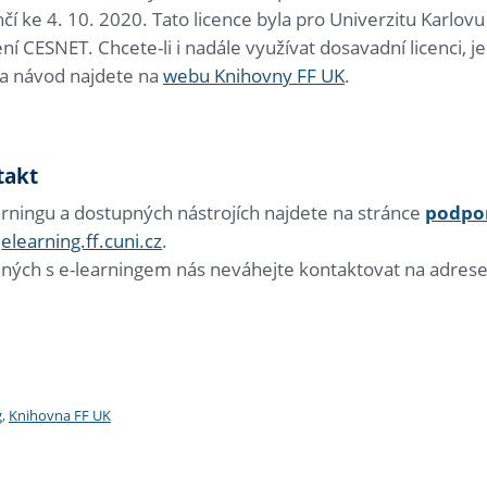
nčí ke 4. 10. 2020. Tato licence byla pro Univerzitu Karlo
í CESNET. Chcete-li i nadále využívat dosavadní licenci, 
í a návod najdete na
webu Knihovny FF UK
.
takt
arningu a dostupných nástrojích najdete na stránce
podpor
e
elearning.ff.cuni.cz
.
ených s e-learningem nás neváhejte kontaktovat na adres
g
,
Knihovna FF UK