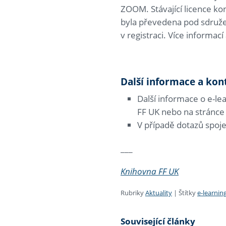
ZOOM. Stávající licence ko
byla převedena pod sdružen
v registraci. Více informac
Další informace a kon
Další informace o e-le
FF UK nebo na stránc
V případě dotazů spoj
___
Knihovna FF UK
Rubriky
Aktuality
|
Štítky
e-learnin
Související články