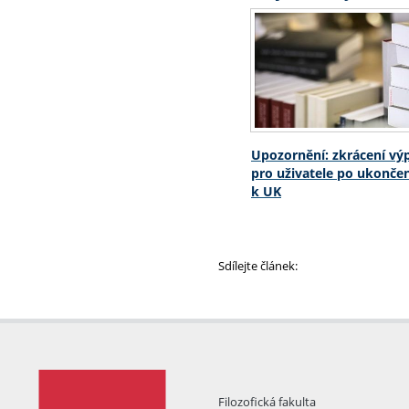
Upozornění: zkrácení vý
pro uživatele po ukonče
k UK
Sdílejte článek:
Filozofická fakulta