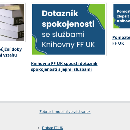
Pomozte 
FF UK
půjční doby
ní vztahu
Knihovna FF UK spouští dotazník
spokojenosti s jejími službami
Zobrazit mobilní verzi stránek
E-shop FF UK