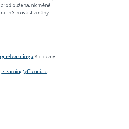
vu prodloužena, nicméně
je nutné provést změny
y e-learningu
Knihovny
e
elearning@ff.cuni.cz
.