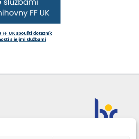
 FF UK spouští dotazník
osti s jejími službami