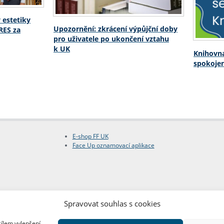
 estetiky
Upozornění: zkrácení výpůjční doby
RES za
pro uživatele po ukončení vztahu
k UK
Knihovna
spokojen
E-shop FF UK
Face Up oznamovací aplikace
Spravovat souhlas s cookies
cílem vylepšení