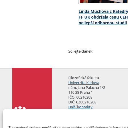
Linda Muchová z Katedry
FF UK obdržela cenu CEF
nejlepší odbornou studii
Sdílejte článek:
Filozofická fakulta
Univerzita Karlova
nám. Jana Palacha 1/2
116 38 Praha 1
IČO: 00216208
DIČ: CZ00216208
Další kontakty
Podatelna
Tyto webové stránky používají soubory cookies a další sledovací nástroje s 