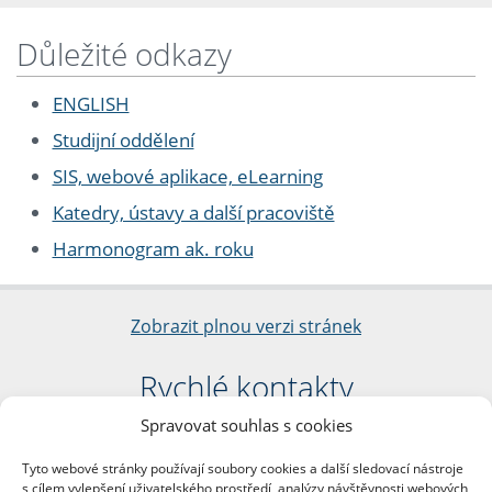
Důležité odkazy
ENGLISH
Studijní oddělení
SIS, webové aplikace, eLearning
Katedry, ústavy a další pracoviště
Harmonogram ak. roku
Zobrazit plnou verzi stránek
Rychlé kontakty
Spravovat souhlas s cookies
Filozofická fakulta
Univerzita Karlova
Tyto webové stránky používají soubory cookies a další sledovací nástroje
nám. Jana Palacha 1/2
s cílem vylepšení uživatelského prostředí, analýzy návštěvnosti webových