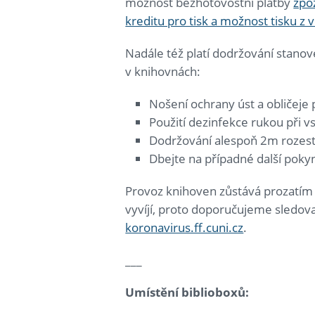
možnost bezhotovostní platby
zpo
kreditu pro tisk a možnost tisku z v
Nadále též platí dodržování stano
v knihovnách:
Nošení ochrany úst a obličeje
Použití dezinfekce rukou při 
Dodržování alespoň 2m rozes
Dbejte na případné další poky
Provoz knihoven zůstává prozatím 
vyvíjí, proto doporučujeme sledo
koronavirus.ff.cuni.cz
.
___
Umístění biblioboxů: