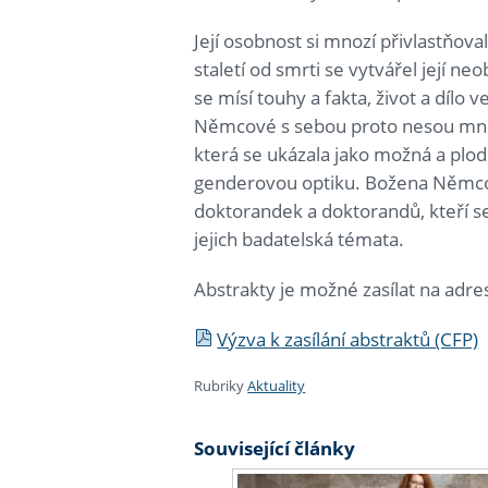
Její osobnost si mnozí přivlastňova
staletí od smrti se vytvářel její ne
se mísí touhy a fakta, život a dílo 
Němcové s sebou proto nesou mnoh
která se ukázala jako možná a plodn
genderovou optiku. Božena Němcov
doktorandek a doktorandů, kteří se r
jejich badatelská témata.
Abstrakty je možné zasílat na adr
Výzva k zasílání abstraktů (CFP)
Rubriky
Aktuality
Související články