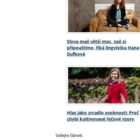
Slova mají větší moc, než si
připouštíme, říká lingvistka Hana
Dufková
Hlas jako zrcadlo osobnosti: Pro
chybí kultivované řečové vzory
Sdílejte článek: