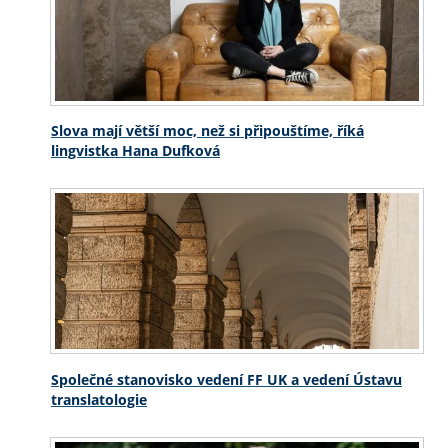
Slova mají větší moc, než si připouštíme, říká
lingvistka Hana Dufková
Společné stanovisko vedení FF UK a vedení Ústavu
translatologie