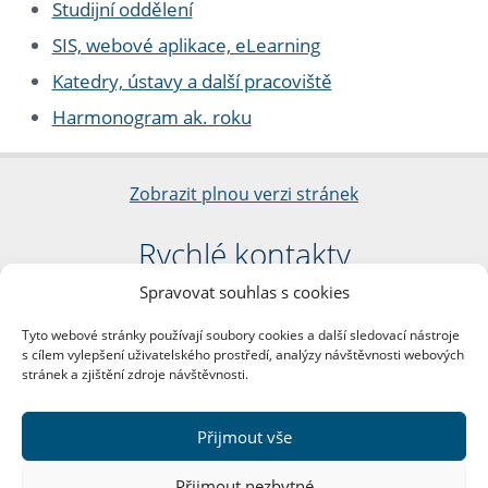
Studijní oddělení
SIS, webové aplikace, eLearning
Katedry, ústavy a další pracoviště
Harmonogram ak. roku
Zobrazit plnou verzi stránek
Rychlé kontakty
Spravovat souhlas s cookies
Filozofická fakulta
Univerzita Karlova
Tyto webové stránky používají soubory cookies a další sledovací nástroje
nám. Jana Palacha 1/2
s cílem vylepšení uživatelského prostředí, analýzy návštěvnosti webových
116 38 Praha 1
stránek a zjištění zdroje návštěvnosti.
IČO: 00216208
DIČ: CZ00216208
Přijmout vše
Další kontakty
Přijmout nezbytné