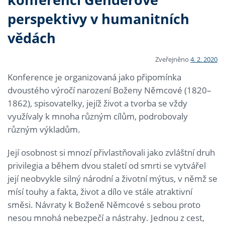
perspektivy v humanitních
vědách
Zveřejněno
4. 2. 2020
Konference je organizovaná jako připomínka
dvoustého výročí narození Boženy Němcové (1820–
1862), spisovatelky, jejíž život a tvorba se vždy
využívaly k mnoha různým cílům, podrobovaly
různým výkladům.
Její osobnost si mnozí přivlastňovali jako zvláštní druh
privilegia a během dvou staletí od smrti se vytvářel
její neobvykle silný národní a životní mýtus, v němž se
mísí touhy a fakta, život a dílo ve stále atraktivní
směsi. Návraty k Boženě Němcové s sebou proto
nesou mnohá nebezpečí a nástrahy. Jednou z cest,