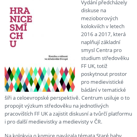
Vydání předcházely
diskuse na
mezioborových
kolokviích v letech
2016 a 2017, která
naplňují základní
smysl Centra pro
studium středověku
FF UK, totiž
poskytnout prostor
pro medievistické
bádání v tematické
šíři a celoevropské perspektivě. Centrum usiluje o to
propojit výzkum středověku na jednotlivých
pracovištích FF UK a zajistit diskusní a tvůrčí platformu
i pro další medievistky a medievisty v ČR.
Na kolokvia o komice navázala témata Staré baby,