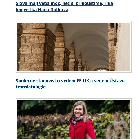
Slova mají větší moc, než si připouštíme, říká
lingvistka Hana Dufková
Společné stanovisko vedení FF UK a vedení Ústavu
translatologie