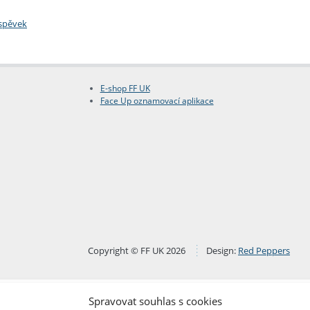
íspěvek
E-shop FF UK
Face Up oznamovací aplikace
Copyright © FF UK 2026
Design:
Red Peppers
Spravovat souhlas s cookies