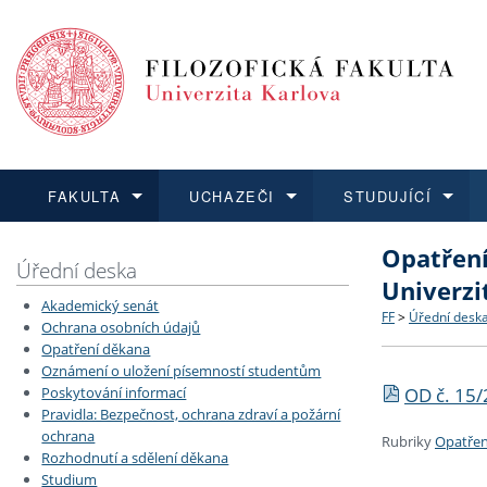
FAKULTA
UCHAZEČI
STUDUJÍCÍ
Opatření
FAKULTA
UCHAZEČI
STUDUJÍCÍ
VĚDA A VÝZKUM
ZAHRANIČÍ
Struktura a
Co studova
Bakalářsk
O vědě a 
Aktuální n
Úřední deska
Univerzi
Akademický senát
Dozvědět se více
Podat přihlášku
Dozvědět se více
Dozvědět se více
Dozvědět se více
Strategie 
Učitelské 
Doktorské
Akademické
Vyjíždějící
FF
>
Úřední desk
Ochrana osobních údajů
Opatření děkana
Oznámení o uložení písemností studentům
Podpora a
Informace 
Rigorózní 
Granty a p
Přijíždějíc
OD č. 15/
Poskytování informací
Pravidla: Bezpečnost, ochrana zdraví a požární
Absolventi
Vyjíždějíc
ochrana
Rubriky
Opatřen
Rozhodnutí a sdělení děkana
Studium
Fakultní š