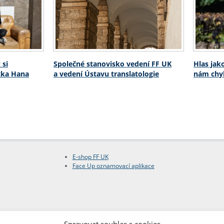
 si
Společné stanovisko vedení FF UK
Hlas jak
stka Hana
a vedení Ústavu translatologie
nám chyb
E-shop FF UK
Face Up oznamovací aplikace