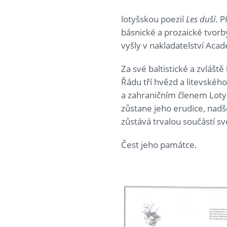
lotyšskou poezií
Les duší
. P
básnické a prozaické tvorb
vyšly v nakladatelství Aca
Za své baltistické a zvlášt
Řádu tří hvězd a litevské
a zahraničním členem Loty
zůstane jeho erudice, nadš
zůstává trvalou součástí sv
Čest jeho památce.