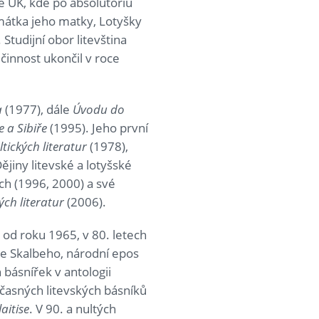
tě UK, kde po absolutoriu
amátka jeho matky, Lotyšky
Studijní obor litevština
činnost ukončil v roce
a
(1977), dále
Úvodu do
e a Sibiře
(1995). Jeho první
tických literatur
(1978),
ějiny litevské a lotyšské
ch (1996, 2000) a své
ých literatur
(2006).
 od roku 1965, v 80. letech
ise Skalbeho, národní epos
 básnířek v antologii
učasných litevských básníků
aitise
. V 90. a nultých