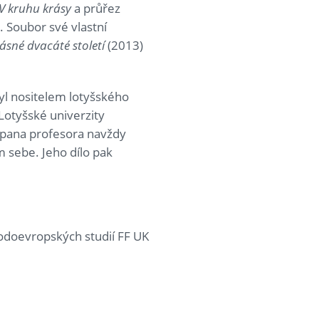
V kruhu krásy
a průřez
k. Soubor své vlastní
rásné dvacáté století
(2013)
byl nositelem lotyšského
Lotyšské univerzity
 pana profesora navždy
m sebe. Jeho dílo pak
chodoevropských studií FF UK