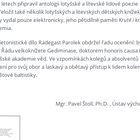
letech připravil antologii lotyšské a litevské lidové poezie
řeložil také několik lotyšských a litevských dětských kníže
y vydal pouze elektronicky, jeho pětidílné paměti
Kruté i k
demia.
ě letonistické dílo Radegast Parolek obdržel řadu ocenění: 
ho Řádu velkoknížete Gediminase, doktorem honoris causa 
šské akademie věd. Ve vzpomínkách kolegů a absolventů
ení pro svůj obor a laskavý a obětavý přístup k lidem kole
ětové baltistiky.
Mgr. Pavel Štoll, Ph.D. , Ústav vý