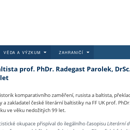
VĚDA A VÝZKUM
ZAHRANIČÍ
ltista prof. PhDr. Radegast Parolek, DrSc
 historie
t a jak se přihlásit
é a magisterské studium
výzkumu na FF UK
abídky a výběrová řízení
Pro m
Kurzy
Kurzy
Trans
Přijíž
let
a další dokumenty
studijní programy
 studium
 kvalifikace
 studenti
Kniho
Progr
Studu
Vědec
Mimof
storik komparativního zaměření, rusista a baltista, překla
 benefity pro zaměstnance
k průběhu přijímacího řízení
řízení
rojekty
í studenti
E-sho
Univer
Podpor
Publi
East 
ry a zakladatel české literární baltistiky na FF UK prof. PhD
oku ve věku nedožitých 99 let.
 fakulty
í zaměstnanci
Výběr
acistické okupace přispíval do ilegálního časopisu
Literární 
koly FF UK
Vydav