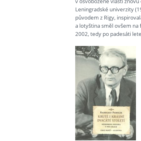
v osvobozené vlasti znovu o
Leningradské univerzity (1
původem z Rigy, inspirovala
a lotyština směl ovšem na 
2002, tedy po padesáti let