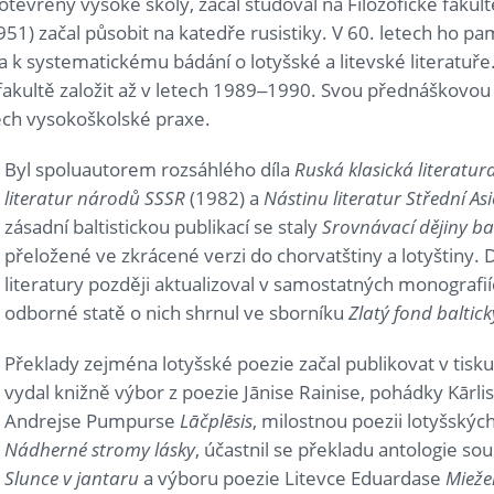
tevřeny vysoké školy, začal studoval na Filozofické fakul
951) začal působit na katedře rusistiky. V 60. letech ho p
 k systematickému bádání o lotyšské a litevské literatuře. 
fakultě založit až v letech 1989­‒1990. Svou přednáškovou 
ech vysokoškolské praxe.
Byl spoluautorem rozsáhlého díla
Ruská klasická literatur
literatur národů SSSR
(1982) a
Nástinu literatur Střední Asi
zásadní baltistickou publikací se staly
Srovnávací dějiny bal
přeložené ve zkrácené verzi do chorvatštiny a lotyštiny. D
literatury později aktualizoval v samostatných monografií
odborné statě o nich shrnul ve sborníku
Zlatý fond baltick
Překlady zejména lotyšské poezie začal publikovat v tisku
vydal knižně výbor z poezie Jānise Rainise, pohádky Kārl
Andrejse Pumpurse
Lāčplēsis
, milostnou poezii lotyšských
Nádherné stromy lásky
, účastnil se překladu antologie so
Slunce v jantaru
a výboru poezie Litevce Eduardase
Miežel