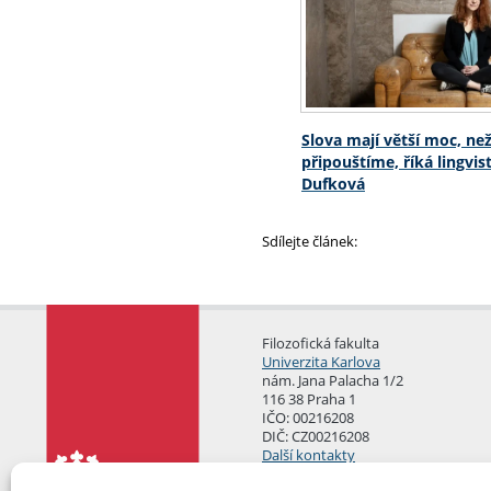
Slova mají větší moc, než
připouštíme, říká lingvi
Dufková
Sdílejte článek:
Filozofická fakulta
Univerzita Karlova
nám. Jana Palacha 1/2
116 38 Praha 1
IČO: 00216208
DIČ: CZ00216208
Další kontakty
Podatelna