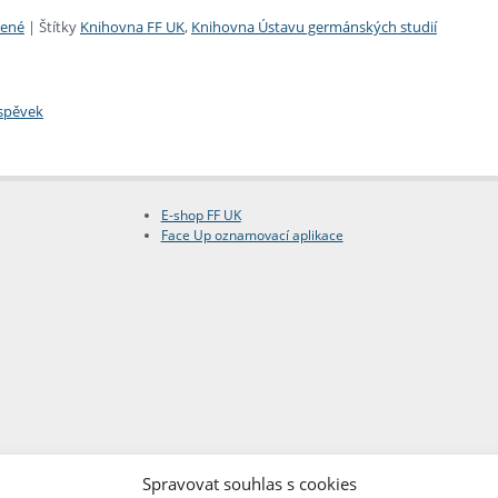
zené
|
Štítky
Knihovna FF UK
,
Knihovna Ústavu germánských studií
íspěvek
E-shop FF UK
Face Up oznamovací aplikace
Copyright © FF UK 2026
Design:
Red Peppers
Spravovat souhlas s cookies