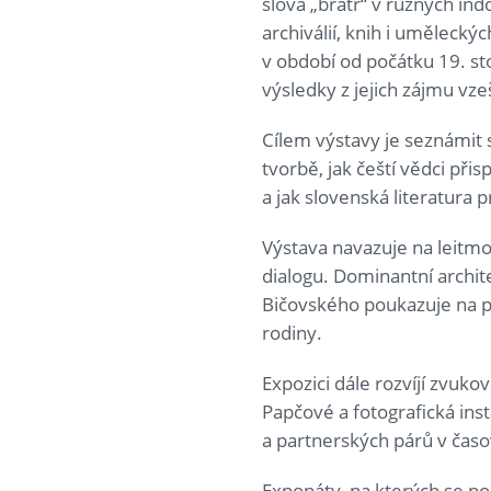
slova „bratr“ v různých in
archiválií, knih i uměleck
v období od počátku 19. stol
výsledky z jejich zájmu vze
Cílem výstavy je seznámit s
tvorbě, jak čeští vědci při
a jak slovenská literatura 
Výstava navazuje na leitmo
dialogu. Dominantní archit
Bičovského poukazuje na př
rodiny.
Expozici dále rozvíjí zvuk
Papčové a fotografická in
a partnerských párů v časo
Exponáty, na kterých se p