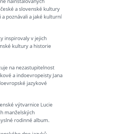
čně nainstalovaných
 české a slovenské kultury
 a poznávali a jaké kulturní
 inspirovaly v jejich
nské kultury a historie
uje na nezastupitelnost
čkové a indoevropeisty Jana
ndoevropské jazykové
venské výtvarnice Lucie
ých manželských
myslné rodinné album.
vropského dne jazyků