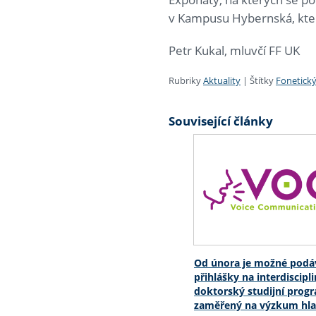
v Kampusu Hybernská, kter
Petr Kukal, mluvčí FF UK
Rubriky
Aktuality
|
Štítky
Fonetický
Související články
Od února je možné podá
přihlášky na interdiscipli
doktorský studijní prog
zaměřený na výzkum hl