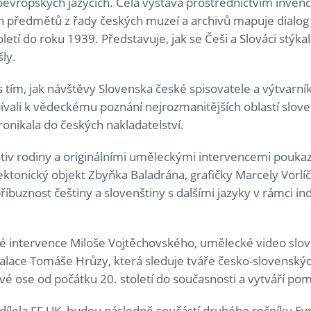
doevropských jazycích. Celá výstava prostřednictvím inven
ých předmětů z řady českých muzeí a archivů mapuje dialog
etí do roku 1939. Představuje, jak se Češi a Slováci stýkali
šly.
 tím, jak návštěvy Slovenska české spisovatele a výtvarníky
spívali k vědeckému poznání nejrozmanitějších oblastí slove
pronikala do českých nakladatelství.
tiv rodiny a originálními uměleckými intervencemi poukaz
ektonický objekt Zbyňka Baladrána, grafičky Marcely Vorlí
íbuznost češtiny a slovenštiny s dalšími jazyky v rámci i
ové intervence Miloše Vojtěchovského, umělecké video slo
stalace Tomáše Hrůzy, která sleduje tváře česko-slovensk
vé ose od počátku 20. století do současnosti a vytváří po
odílela FF UK, budou následně součástí druhého ročníku E