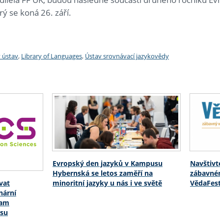
ý se koná 26. září.
 ústav
,
Library of Languages
,
Ústav srovnávací jazykovědy
Evropský den jazyků v Kampusu
Navštivt
Hybernská se letos zaměří na
zábavné
minoritní jazyky u nás i ve světě
VědaFes
vat
nární
ram
asu