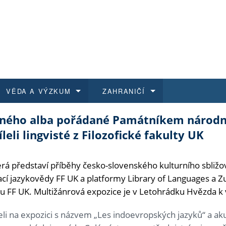
VĚDA A VÝZKUM
ZAHRANIČÍ
nného alba pořádané Památníkem národ
 historie
t a jak se přihlásit
é a magisterské studium
výzkumu na FF UK
abídky a výběrová řízení
Pro m
Kurzy
Kurzy
Trans
Přijíž
leli lingvisté z Filozofické fakulty UK
a další dokumenty
studijní programy
 studium
 kvalifikace
 studenti
Kniho
Progr
Studu
Vědec
Mimof
erá představí příběhy česko-slovenského kulturního sbližová
 benefity pro zaměstnance
k průběhu přijímacího řízení
řízení
rojekty
í studenti
E-sho
Univer
Podpor
Publi
East 
cí jazykovědy FF UK a platformy Library of Languages a Z
 FF UK. Multižánrová expozice je v Letohrádku Hvězda k vi
 fakulty
í zaměstnanci
Výběr
eli na expozici s názvem „Les indoevropských jazyků“ a aku
koly FF UK
Vydav