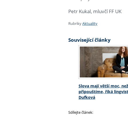
Petr Kukal, mluvčí FF UK
Rubriky
Aktuality
Související články
Slova mají větší moc, než
připouštíme, říká lingvi
Dufková
Sdílejte článek: