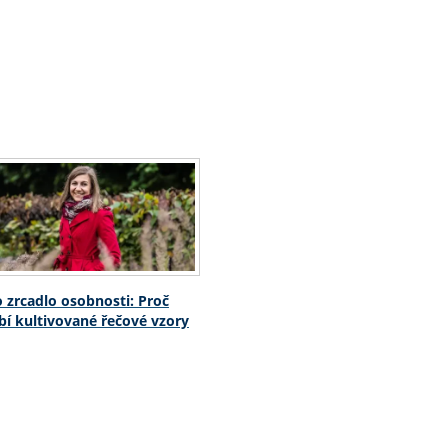
o zrcadlo osobnosti: Proč
í kultivované řečové vzory