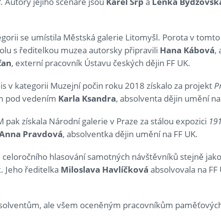
8
. Autory jejího scénáře jsou
Karel Srp
a
Lenka Bydžovsk
egorii se umístila Městská galerie Litomyšl. Porota v tomt
spolu s ředitelkou muzea autorsky připravili
Hana Kábová
,
ťan
, externí pracovník Ústavu českých dějin FF UK.
is v kategorii Muzejní počin roku 2018 získalo za projekt
P
m pod vedením
Karla Ksandra
, absolventa dějin umění na
ak získala Národní galerie v Praze za stálou expozici
191
Anna Pravdová
, absolventka dějin umění na FF UK.
 celoročního hlasování samotných návštěvníků stejně jako
 Jeho ředitelka
Miloslava Havlíčková
absolvovala na FF 
olventům, ale všem oceněným pracovníkům paměťových in