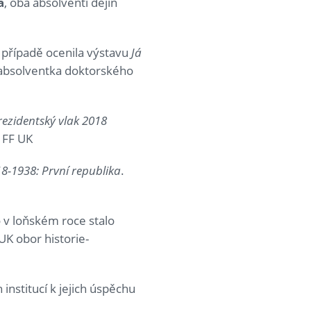
á
, oba absolventi dějin
o případě ocenila výstavu
Já
 absolventka doktorského
rezidentský vlak 2018
 FF UK
8-1938: První republika
.
 v loňském roce stalo
UK obor historie-
stitucí k jejich úspěchu