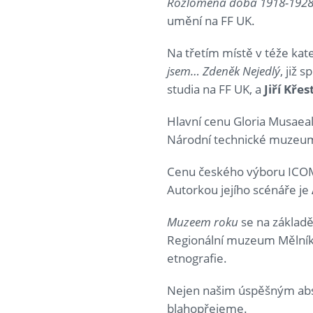
Rozlomená doba 1918-192
umění na FF UK.
Na třetím místě v téže kat
jsem… Zdeněk Nejedlý
, již 
studia na FF UK, a
Jiří Křes
Hlavní cenu Gloria Musaeal
Národní technické muzeu
Cenu českého výboru ICOM p
Autorkou jejího scénáře je
Muzeem roku
se na základě
Regionální muzeum Mělník.
etnografie.
Nejen našim úspěšným abs
blahopřejeme.