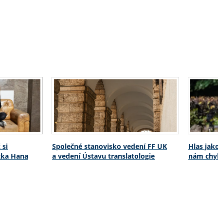
 si
Společné stanovisko vedení FF UK
Hlas jak
stka Hana
a vedení Ústavu translatologie
nám chyb