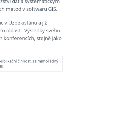
ožství dat a systematickým
ých metod v softwaru GIS.
c v Uzbekistánu a již
to oblasti. Výsledky svého
 konferencích, stejně jako
 publikační činnost, za mimořádný
UK.