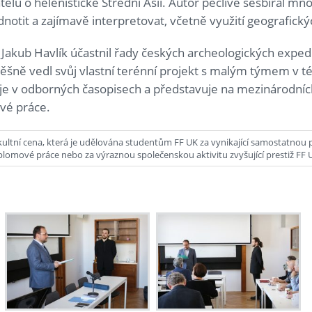
elů o helénistické Střední Asii. Autor pečlivě sesbíral mn
otit a zajímavě interpretovat, včetně využití geografick
Jakub Havlík účastnil řady českých archeologických expedi
šně vedl svůj vlastní terénní projekt s malým týmem v té
je v odborných časopisech a představuje na mezinárodních
vé práce.
fakultní cena, která je udělována studentům FF UK za vynikající samostatnou
iplomové práce nebo za výraznou společenskou aktivitu zvyšující prestiž FF 