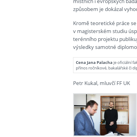
místních i evropských badat
způsobem je dokázal vyhodn
Kromě teoretické práce se 
v magisterském studiu úspě
terénního projektu publiku
výsledky samotné diplomo
Cena Jana Palacha
je oficiální 
přínos ročníkové, bakalářské či d
Petr Kukal, mluvčí FF UK