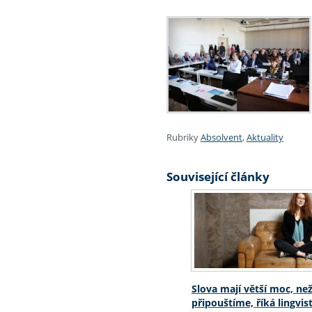
Rubriky
Absolvent
,
Aktuality
Související články
Slova mají větší moc, než
připouštíme, říká lingvi