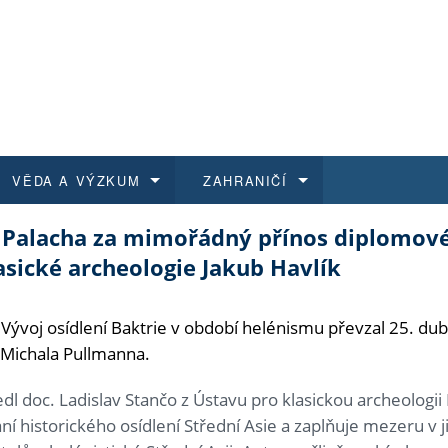
VĚDA A VÝZKUM
ZAHRANIČÍ
a Palacha za mimořádný přínos diplomov
 historie
t a jak se přihlásit
é a magisterské studium
výzkumu na FF UK
abídky a výběrová řízení
Pro m
Kurzy
Kurzy
Trans
Přijíž
asické archeologie Jakub Havlík
a další dokumenty
studijní programy
 studium
 kvalifikace
 studenti
Kniho
Progr
Studu
Vědec
Mimof
Vývoj osídlení Baktrie v období helénismu převzal 25. d
 benefity pro zaměstnance
k průběhu přijímacího řízení
řízení
rojekty
í studenti
E-sho
Univer
Podpor
Publi
East 
 Michala Pullmanna.
 fakulty
í zaměstnanci
Výběr
dl doc. Ladislav Stančo z Ústavu pro klasickou archeologi
í historického osídlení Střední Asie a zaplňuje mezeru v
koly FF UK
Vydav