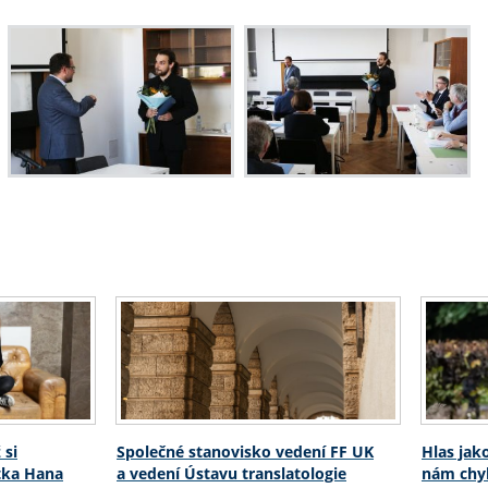
 si
Společné stanovisko vedení FF UK
Hlas jak
stka Hana
a vedení Ústavu translatologie
nám chyb