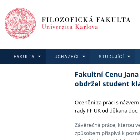
FAKULTA
UCHAZEČI
STUDUJÍCÍ
Fakultní Cenu Jan
FAKULTA
UCHAZEČI
STUDUJÍCÍ
VĚDA A VÝZKUM
ZAHRANIČÍ
Struktura a
Co studova
Bakalářsk
O vědě a 
Aktuální n
obdržel student kl
Dozvědět se více
Podat přihlášku
Dozvědět se více
Dozvědět se více
Dozvědět se více
Strategie 
Učitelské 
Doktorské
Akademické
Vyjíždějící
Ocenění za práci s názvem 
Podpora a
Informace 
Rigorózní 
Granty a p
Přijíždějíc
rady FF UK od děkana doc.
Absolventi
Vyjíždějíc
Závěrečná práce, kterou ve
způsobem přispívá k poznán
Fakultní š