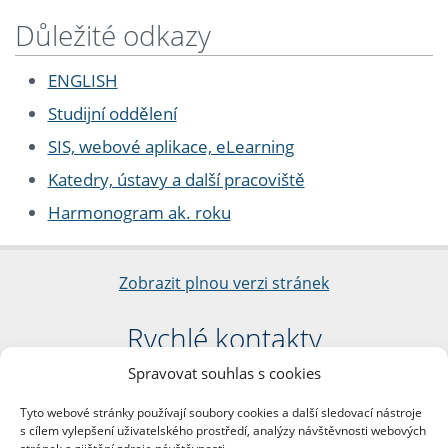
Důležité odkazy
ENGLISH
Studijní oddělení
SIS, webové aplikace, eLearning
Katedry, ústavy a další pracoviště
Harmonogram ak. roku
Zobrazit plnou verzi stránek
Rychlé kontakty
Spravovat souhlas s cookies
Filozofická fakulta
Univerzita Karlova
Tyto webové stránky používají soubory cookies a další sledovací nástroje
nám. Jana Palacha 1/2
s cílem vylepšení uživatelského prostředí, analýzy návštěvnosti webových
116 38 Praha 1