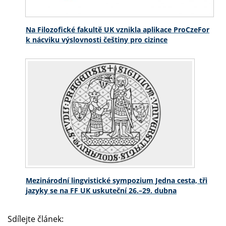
Na Filozofické fakultě UK vznikla aplikace ProCzeFor
k nácviku výslovnosti češtiny pro cizince
Mezinárodní lingvistické sympozium Jedna cesta, tři
jazyky se na FF UK uskuteční 26.–29. dubna
Sdílejte článek: