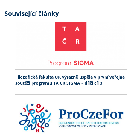
Související články
Filozofická fakulta UK výrazně uspěla v první veřejné
soutěži programu TA ČR SIGMA – dílčí cíl 3