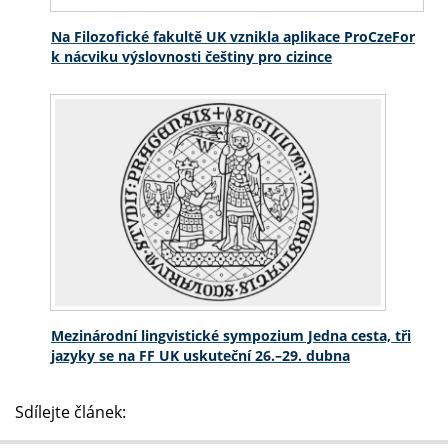
Na Filozofické fakultě UK vznikla aplikace ProCzeFor
k nácviku výslovnosti češtiny pro cizince
Mezinárodní lingvistické sympozium Jedna cesta, tři
jazyky se na FF UK uskuteční 26.–29. dubna
Sdílejte článek: