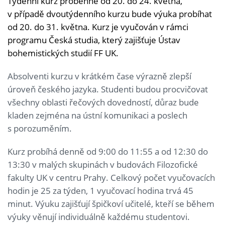
Týdenní kurz proběhne od 20. do 24. května,
v případě dvoutýdenního kurzu bude výuka probíhat
od 20. do 31. května. Kurz je vyučován v rámci
programu Česká studia, který zajišťuje Ústav
bohemistických studií FF UK.
Absolventi kurzu v krátkém čase výrazně zlepší
úroveň českého jazyka. Studenti budou procvičovat
všechny oblasti řečových dovedností, důraz bude
kladen zejména na ústní komunikaci a poslech
s porozuměním.
Kurz probíhá denně od 9:00 do 11:55 a od 12:30 do
13:30 v malých skupinách v budovách Filozofické
fakulty UK v centru Prahy. Celkový počet vyučovacích
hodin je 25 za týden, 1 vyučovací hodina trvá 45
minut. Výuku zajišťují špičkoví učitelé, kteří se během
výuky věnují individuálně každému studentovi.