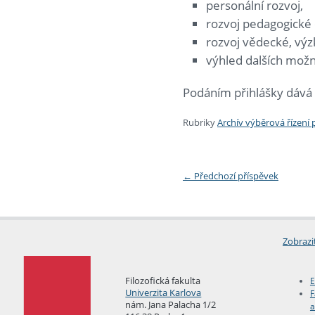
personální rozvoj,
rozvoj pedagogické 
rozvoj vědecké, výzk
výhled dalších možn
Podáním přihlášky dává 
Rubriky
Archív výběrová řízení
←
Předchozí příspěvek
Zobrazi
Filozofická fakulta
E
Univerzita Karlova
F
nám. Jana Palacha 1/2
a