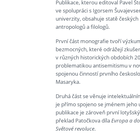
Publikace, kterou editoval Pavel Š
ve spolupráci s Igorsem Šuvajevs
univerzity, obsahuje statě českých a
antropologů a filologů.
První část monografie tvoří výzku
bezmocných, které odrážejí zkušen
v různých historických obdobích 20.
problematikou antisemitismu v no
spojenou činností prvního českos
Masaryka.
Druhá část se věnuje intelektuální
je přímo spojeno se jménem jeho uč
publikace je zároveň první lotyšsk
překlad Patočkova díla
Evropa a d
Světové revoluce
.