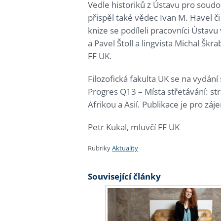
Vedle historiků z Ústavu pro soud
přispěl také vědec Ivan M. Havel či
knize se podíleli pracovníci Ústav
a Pavel Štoll a lingvista Michal Š
FF UK.
Filozofická fakulta UK se na vydán
Progres Q13 – Místa střetávání: st
Afrikou a Asií. Publikace je pro z
Petr Kukal, mluvčí FF UK
Rubriky
Aktuality
Související články