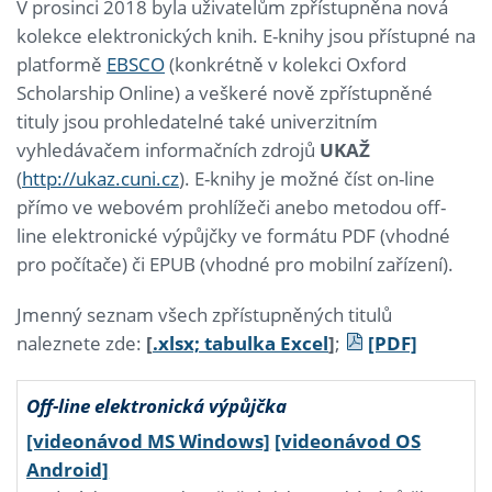
V prosinci 2018 byla uživatelům zpřístupněna nová
kolekce elektronických knih. E-knihy jsou přístupné na
platformě
EBSCO
(konkrétně v kolekci Oxford
Scholarship Online) a veškeré nově zpřístupněné
tituly jsou prohledatelné také univerzitním
vyhledávačem informačních zdrojů
UKAŽ
(
http://ukaz.cuni.cz
). E-knihy je možné číst on-line
přímo ve webovém prohlížeči anebo metodou off-
line elektronické výpůjčky ve formátu PDF (vhodné
pro počítače) či EPUB (vhodné pro mobilní zařízení).
Jmenný seznam všech zpřístupněných titulů
naleznete zde:
[
.xlsx; tabulka Excel
]
;
[PDF]
Off-line elektronická výpůjčka
[videonávod MS Windows]
[videonávod OS
Android]