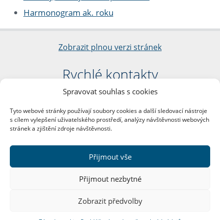
Harmonogram ak. roku
Zobrazit plnou verzi stránek
Rychlé kontakty
Spravovat souhlas s cookies
Filozofická fakulta
Univerzita Karlova
Tyto webové stránky používají soubory cookies a další sledovací nástroje
nám. Jana Palacha 1/2
s cílem vylepšení uživatelského prostředí, analýzy návštěvnosti webových
116 38 Praha 1
stránek a zjištění zdroje návštěvnosti.
IČO: 00216208
DIČ: CZ00216208
Přijmout vše
Další kontakty
Přijmout nezbytné
Podatelna
Zobrazit předvolby