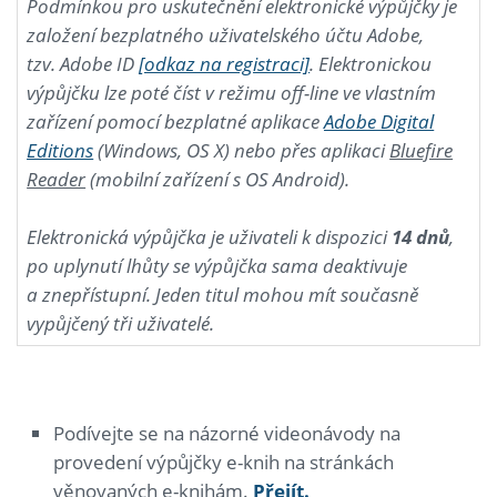
Podmínkou pro uskutečnění elektronické výpůjčky je
založení bezplatného uživatelského účtu Adobe,
tzv. Adobe ID
[odkaz na registraci]
. Elektronickou
výpůjčku lze poté číst v režimu off-line ve vlastním
zařízení pomocí bezplatné aplikace
Adobe Digital
Editions
(Windows, OS X) nebo přes aplikaci
Bluefire
Reader
(mobilní zařízení s OS Android).
Elektronická výpůjčka je uživateli k dispozici
14 dnů
,
po uplynutí lhůty se výpůjčka sama deaktivuje
a znepřístupní. Jeden titul mohou mít současně
vypůjčený tři uživatelé.
Podívejte se na názorné videonávody na
provedení výpůjčky e-knih na stránkách
věnovaných e-knihám.
Přejít.