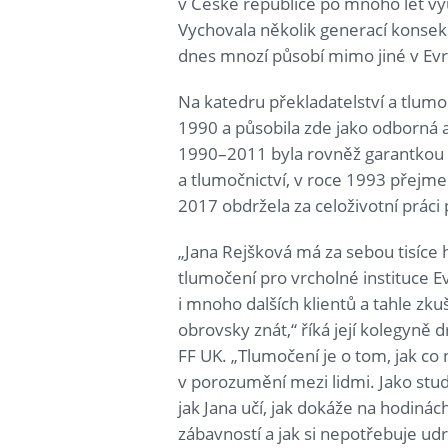
v České republice po mnoho let vy
Vychovala několik generací konseku
dnes mnozí působí mimo jiné v Ev
Na katedru překladatelství a tlumoč
1990 a působila zde jako odborná 
1990–2011 byla rovněž garantkou a
a tlumočnictví, v roce 1993 přejme
2017 obdržela za celoživotní práci
„Jana Rejšková má za sebou tisíce
tlumočení pro vrcholné instituce E
i mnoho dalších klientů a tahle zku
obrovsky znát,“ říká její kolegyně 
FF UK. „Tlumočení je o tom, jak co
v porozumění mezi lidmi. Jako stu
jak Jana učí, jak dokáže na hodinác
zábavností a jak si nepotřebuje u