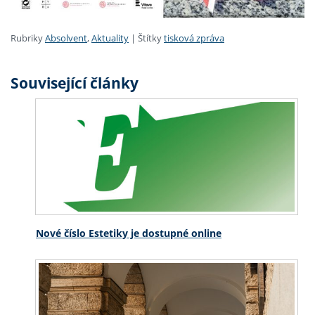
Rubriky
Absolvent
,
Aktuality
|
Štítky
tisková zpráva
Související články
Nové číslo Estetiky je dostupné online