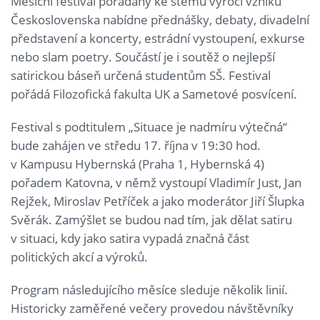
Měsíční festival pořádaný ke stému výročí vzniku
Československa nabídne přednášky, debaty, divadelní
představení a koncerty, estrádní vystoupení, exkurse
nebo slam poetry. Součástí je i soutěž o nejlepší
satirickou báseň určená studentům SŠ. Festival
pořádá Filozofická fakulta UK a Sametové posvícení.
Festival s podtitulem „Situace je nadmíru výtečná“
bude zahájen ve středu 17. října v 19:30 hod.
v Kampusu Hybernská (Praha 1, Hybernská 4)
pořadem Katovna, v němž vystoupí Vladimír Just, Jan
Rejžek, Miroslav Petříček a jako moderátor Jiří Šlupka
Svěrák. Zamýšlet se budou nad tím, jak dělat satiru
v situaci, kdy jako satira vypadá značná část
politických akcí a výroků.
Program následujícího měsíce sleduje několik linií.
Historicky zaměřené večery provedou návštěvníky