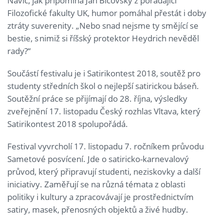
Navíc, jak připomíná Jan Bičovský z pořádající
Filozofické fakulty UK, humor pomáhal přestát i doby
ztráty suverenity. „Nebo snad nejsme ty smějící se
bestie, s nimiž si říšský protektor Heydrich nevěděl
rady?“
Součástí festivalu je i Satirikontest 2018, soutěž pro
studenty středních škol o nejlepší satirickou báseň.
Soutěžní práce se přijímají do 28. října, výsledky
zveřejnění 17. listopadu Český rozhlas Vltava, který
Satirikontest 2018 spolupořádá.
Festival vyvrcholí 17. listopadu 7. ročníkem průvodu
Sametové posvícení. Jde o satiricko-karnevalový
průvod, který připravují studenti, neziskovky a další
iniciativy. Zaměřují se na různá témata z oblasti
politiky i kultury a zpracovávají je prostřednictvím
satiry, masek, přenosných objektů a živé hudby.