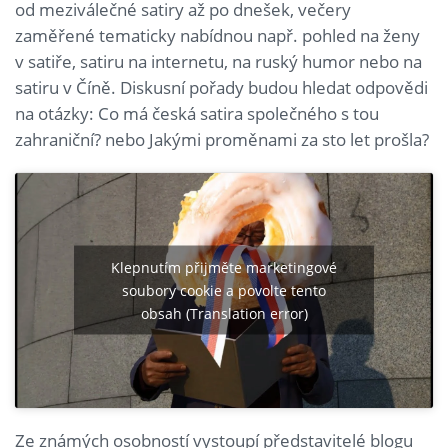
od meziválečné satiry až po dnešek, večery
zaměřené tematicky nabídnou např. pohled na ženy
v satiře, satiru na internetu, na ruský humor nebo na
satiru v Číně. Diskusní pořady budou hledat odpovědi
na otázky: Co má česká satira společného s tou
zahraniční? nebo Jakými proměnami za sto let prošla?
Klepnutím přijměte marketingové
soubory cookie a povolte tento
obsah (Translation error)
Ze známých osobností vystoupí představitelé blogu