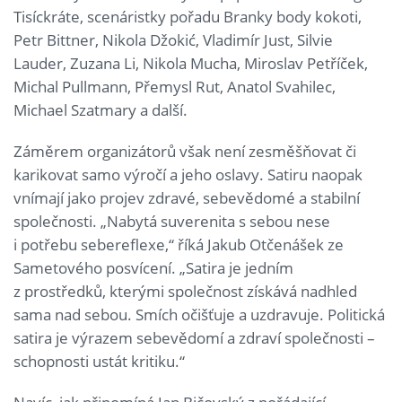
Tisíckráte, scenáristky pořadu Branky body kokoti,
Petr Bittner, Nikola Džokić, Vladimír Just, Silvie
Lauder, Zuzana Li, Nikola Mucha, Miroslav Petříček,
Michal Pullmann, Přemysl Rut, Anatol Svahilec,
Michael Szatmary a další.
Záměrem organizátorů však není zesměšňovat či
karikovat samo výročí a jeho oslavy. Satiru naopak
vnímají jako projev zdravé, sebevědomé a stabilní
společnosti. „Nabytá suverenita s sebou nese
i potřebu sebereflexe,“ říká Jakub Otčenášek ze
Sametového posvícení. „Satira je jedním
z prostředků, kterými společnost získává nadhled
sama nad sebou. Smích očišťuje a uzdravuje. Politická
satira je výrazem sebevědomí a zdraví společnosti –
schopnosti ustát kritiku.“