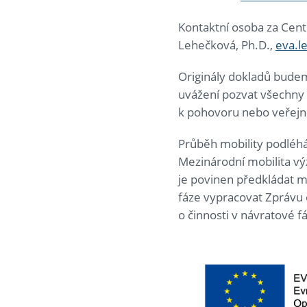
Kontaktní osoba za Centr
Lehečková, Ph.D.,
eva.l
Originály dokladů bude
uvážení pozvat všechny 
k pohovoru nebo veřejn
Průběh mobility podléhá 
Mezinárodní mobilita v
je povinen předkládat m
fáze vypracovat Zprávu o
o činnosti v návratové f