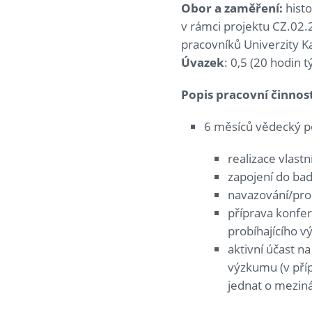
Obor a zaměření:
histo
v rámci projektu CZ.02
pracovníků Univerzity K
Úvazek
: 0,5 (20 hodin
Popis pracovní činnost
6 měsíců vědecký p
realizace vlas
zapojení do bad
navazování/proh
příprava konfe
probíhajícího 
aktivní účast n
výzkumu (v příp
jednat o meziná