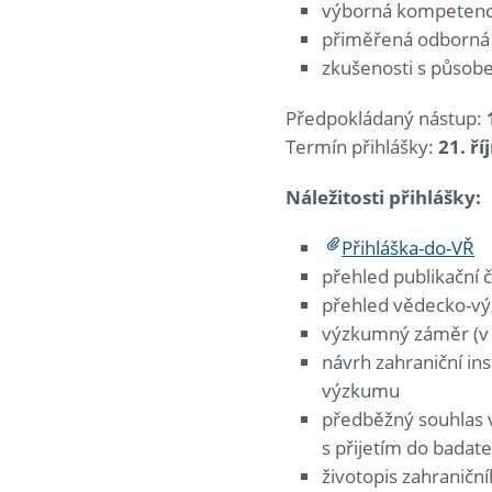
výborná kompetenc
přiměřená odborná a
zkušenosti s působ
Předpokládaný nástup:
Termín přihlášky:
21. ří
Náležitosti přihlášky:
Přihláška-do-VŘ
přehled publikační č
přehled vědecko-vý
výzkumný záměr (v r
návrh zahraniční in
výzkumu
předběžný souhlas v
s přijetím do bada
životopis zahranič