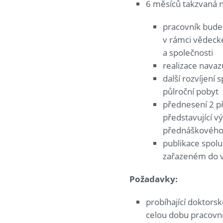
6 měsíců takzvaná n
pracovník bude
v rámci vědecké
a společnosti
realizace navaz
další rozvíjení 
půlroční pobyt
přednesení 2 p
představující v
přednáškového 
publikace spolu
zařazeném do v
Požadavky:
probíhající doktorsk
celou dobu pracov