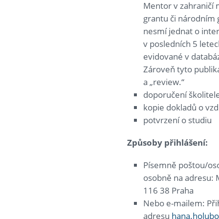
Mentor v zahraničí
grantu či národním g
nesmí jednat o inter
v posledních 5 let
evidované v databá
Zároveň tyto publika
a „review.“
doporučení školitele
kopie dokladů o vzd
potvrzení o studiu
Způsoby přihlášení:
Písemně poštou/oso
osobně na adresu: M
116 38 Praha
Nebo e-mailem: Při
adresu
hana.holubo