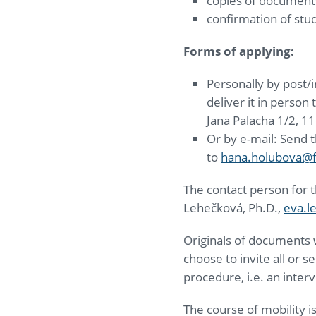
copies of document
confirmation of stu
Forms of applying:
Personally by post/i
deliver it in perso
Jana Palacha 1/2, 1
Or by e-mail: Send t
to
hana.holubova@ff
The contact person for t
Lehečková, Ph.D.,
eva.l
Originals of documents 
choose to invite all or 
procedure, i.e. an interv
The course of mobility is