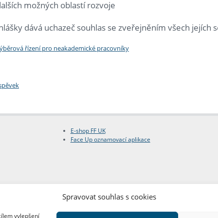
alších možných oblastí rozvoje
lášky dává uchazeč souhlas se zveřejněním všech jejích s
výběrová řízení pro neakademické pracovníky
íspěvek
E-shop FF UK
Face Up oznamovací aplikace
Spravovat souhlas s cookies
cílem vylepšení