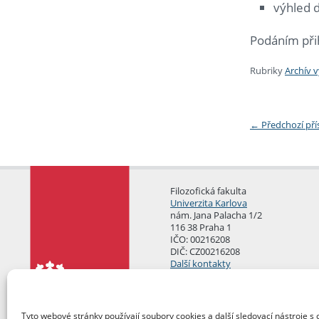
výhled d
Podáním přih
Rubriky
Archív 
←
Předchozí př
Filozofická fakulta
Univerzita Karlova
nám. Jana Palacha 1/2
116 38 Praha 1
IČO: 00216208
DIČ: CZ00216208
Další kontakty
Podatelna
Tyto webové stránky používají soubory cookies a další sledovací nástroje s 