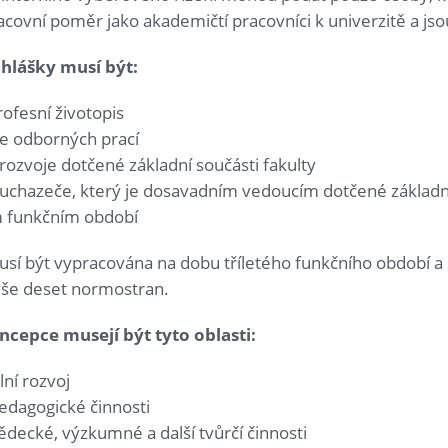
covní poměr jako akademičtí pracovníci k univerzitě a jsou
ihlášky musí být:
rofesní životopis
fie odborných prací
rozvoje dotčené základní součásti fakulty
 uchazeče, který je dosavadním vedoucím dotčené základní
ím funkčním období
sí být vypracována na dobu tříletého funkčního období a 
ýše deset normostran.
ncepce musejí být tyto oblasti:
ní rozvoj
edagogické činnosti
ědecké, výzkumné a další tvůrčí činnosti