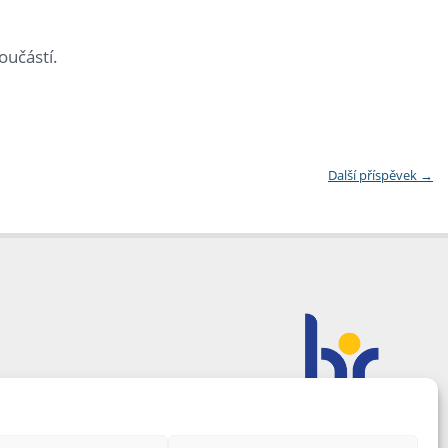
oučástí.
Další příspěvek
→