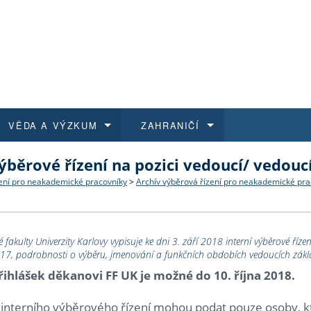
VĚDA A VÝZKUM
ZAHRANIČÍ
výběrové řízení na pozici vedoucí/ vedouc
 historie
t a jak se přihlásit
é a magisterské studium
výzkumu na FF UK
abídky a výběrová řízení
Pro m
Kurzy
Kurzy
Trans
Přijíž
ení pro neakademické pracovníky
>
Archív výběrová řízení pro neakademické pra
a další dokumenty
studijní programy
 studium
 kvalifikace
 studenti
Kniho
Progr
Studu
Vědec
Mimof
 benefity pro zaměstnance
k průběhu přijímacího řízení
řízení
rojekty
í studenti
E-sho
Univer
Podpor
Publi
East 
 fakulty Univerzity Karlovy vypisuje ke dni 3. září 2018 interní výběrové říze
7, podrobnosti o výběru, jmenování a funkčních obdobích vedoucích základn
 fakulty
í zaměstnanci
Výběr
ihlášek děkanovi FF UK je možné do 10. října 2018.
 interního výběrového řízení mohou podat pouze osoby, k
koly FF UK
Vydav