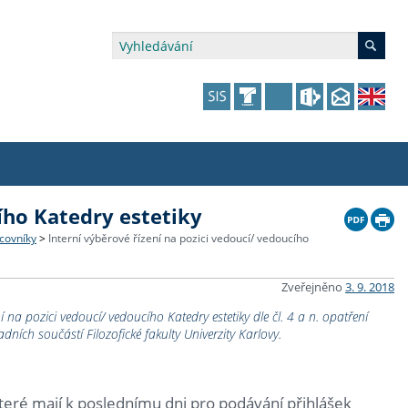
ího Katedry estetiky
édia a veřejnost
 dalšího vzdělávání
 dalšího vzdělávání
fer & Impact Office
dějící zaměstnanci
covníky
>
Interní výběrové řízení na pozici vedoucí/ vedoucího
vna
amy s mikrocertifikátem
jící se specifickými potřebami
ké ceny a fondy
akultní financování výjezdů
Zveřejněno
3. 9. 2018
p fakulty
zita třetího věku
a a benefity pro studující
kace
and Central European Studies
ní na pozici vedoucí/ vedoucího Katedry estetiky dle čl. 4 a n. opatření
ích součástí Filozofické fakulty Univerzity Karlovy.
ová řízení
teré mají k poslednímu dni pro podávání přihlášek
atelství FF UK