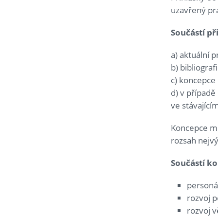
uzavřený pra
Součástí př
a) aktuální p
b) bibliogra
c) koncepce 
d) v případě
ve stávajíc
Koncepce mu
rozsah nejv
Součástí ko
personál
rozvoj p
rozvoj v