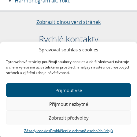
Harmonogram ak. roku
Zobrazit plnou verzi stránek
Rychlé kontakty
Spravovat souhlas s cookies
Filozofická fakulta
Univerzita Karlova
Tyto webové stránky používají soubory cookies a další sledovací nástroje
nám. Jana Palacha 1/2
s cílem vylepšení uživatelského prostředí, analýzy návštěvnosti webových
116 38 Praha 1
stránek a zjištění zdroje návštěvnosti.
IČO: 00216208
DIČ: CZ00216208
Přijmout vše
Další kontakty
Přijmout nezbytné
Podatelna
Zobrazit předvolby
Zásady cookies
Prohlášení o ochraně osobních údajů