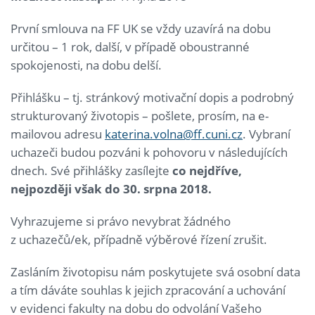
První smlouva na FF UK se vždy uzavírá na dobu
určitou – 1 rok, další, v případě oboustranné
spokojenosti, na dobu delší.
Přihlášku – tj. stránkový motivační dopis a podrobný
strukturovaný životopis – pošlete, prosím, na e-
mailovou adresu
katerina.volna@ff.cuni.cz
. Vybraní
uchazeči budou pozváni k pohovoru v následujících
dnech. Své přihlášky zasílejte
co nejdříve,
nejpozději však do 30. srpna 2018.
Vyhrazujeme si právo nevybrat žádného
z uchazečů/ek, případně výběrové řízení zrušit.
Zasláním životopisu nám poskytujete svá osobní data
a tím dáváte souhlas k jejich zpracování a uchování
v evidenci fakulty na dobu do odvolání Vašeho