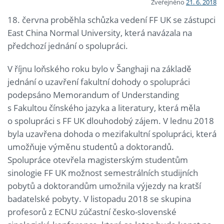
Zveřejněno
21. 6. 2018
18. června proběhla schůzka vedení FF UK se zástupci
East China Normal University, která navázala na
předchozí jednání o spolupráci.
V říjnu loňského roku bylo v Šanghaji na základě
jednání o uzavření fakultní dohody o spolupráci
podepsáno Memorandum of Understanding
s Fakultou čínského jazyka a literatury, která měla
o spolupráci s FF UK dlouhodobý zájem. V lednu 2018
byla uzavřena dohoda o mezifakultní spolupráci, která
umožňuje výměnu studentů a doktorandů.
Spolupráce otevřela magisterským studentům
sinologie FF UK možnost semestrálních studijních
pobytů a doktorandům umožnila výjezdy na kratší
badatelské pobyty. V listopadu 2018 se skupina
profesorů z ECNU zúčastní česko-slovenské