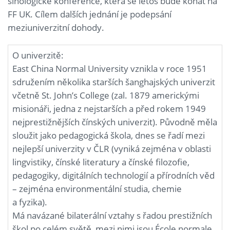
sinologické konference, která se letos bude konat na
FF UK. Cílem dalších jednání je podepsání
meziuniverzitní dohody.
O univerzitě:
East China Normal University vznikla v roce 1951
sdružením několika starších šanghajských univerzit
včetně St. John’s College (zal. 1879 americkými
misionáři, jedna z nejstarších a před rokem 1949
nejprestižnějších čínských univerzit). Původně měla
sloužit jako pedagogická škola, dnes se řadí mezi
nejlepší univerzity v ČLR (vyniká zejména v oblasti
lingvistiky, čínské literatury a čínské filozofie,
pedagogiky, digitálních technologií a přírodních věd
– zejména environmentální studia, chemie
a fyzika).
Má navázané bilaterální vztahy s řadou prestižních
škol po celém světě, mezi nimi jsou École normale