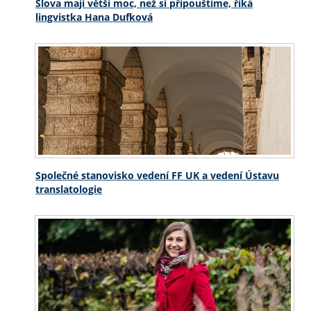
Slova mají větší moc, než si připouštíme, říká
lingvistka Hana Dufková
Společné stanovisko vedení FF UK a vedení Ústavu
translatologie