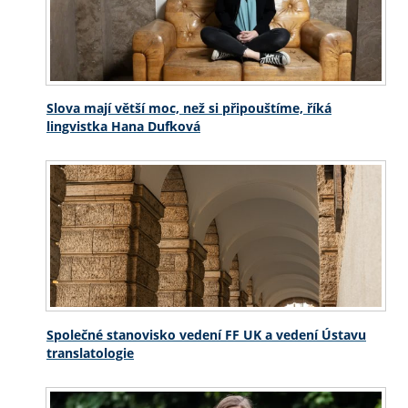
Slova mají větší moc, než si připouštíme, říká
lingvistka Hana Dufková
Společné stanovisko vedení FF UK a vedení Ústavu
translatologie