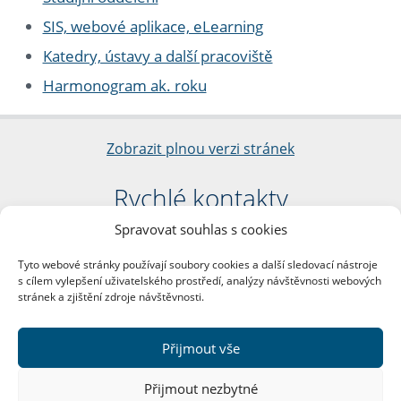
SIS, webové aplikace, eLearning
Katedry, ústavy a další pracoviště
Harmonogram ak. roku
Zobrazit plnou verzi stránek
Rychlé kontakty
Spravovat souhlas s cookies
Filozofická fakulta
Univerzita Karlova
Tyto webové stránky používají soubory cookies a další sledovací nástroje
nám. Jana Palacha 1/2
s cílem vylepšení uživatelského prostředí, analýzy návštěvnosti webových
116 38 Praha 1
stránek a zjištění zdroje návštěvnosti.
IČO: 00216208
DIČ: CZ00216208
Přijmout vše
Další kontakty
Přijmout nezbytné