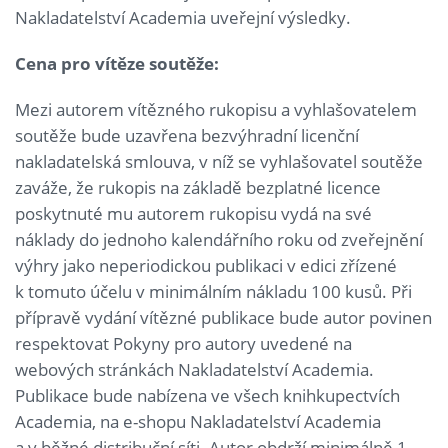
Nakladatelství Academia uveřejní výsledky.
Cena pro vítěze soutěže:
Mezi autorem vítězného rukopisu a vyhlašovatelem
soutěže bude uzavřena bezvýhradní licenční
nakladatelská smlouva, v níž se vyhlašovatel soutěže
zaváže, že rukopis na základě bezplatné licence
poskytnuté mu autorem rukopisu vydá na své
náklady do jednoho kalendářního roku od zveřejnění
výhry jako neperiodickou publikaci v edici zřízené
k tomuto účelu v minimálním nákladu 100 kusů. Při
přípravě vydání vítězné publikace bude autor povinen
respektovat Pokyny pro autory uvedené na
webových stránkách Nakladatelství Academia.
Publikace bude nabízena ve všech knihkupectvích
Academia, na e-shopu Nakladatelství Academia
a v běžné distribuční síti. Autor obdrží minimálně 1