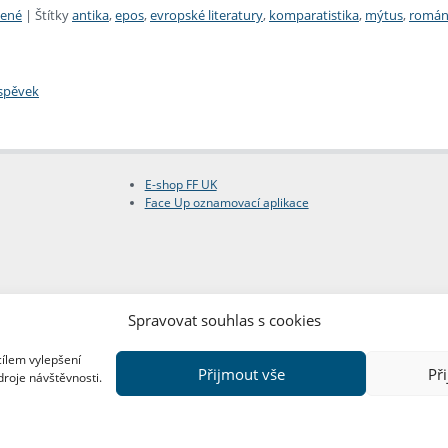
zené
|
Štítky
antika
,
epos
,
evropské literatury
,
komparatistika
,
mýtus
,
romá
íspěvek
E-shop FF UK
Face Up oznamovací aplikace
Spravovat souhlas s cookies
cílem vylepšení
Přijmout vše
Př
droje návštěvnosti.
Copyright © FF UK 2026
Design:
Red Peppers