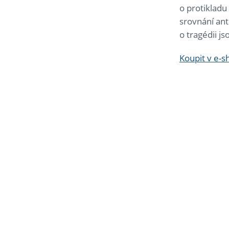
o protikladu
srovnání an
o tragédii 
Koupit v e-