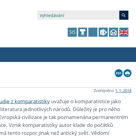
édia a veřejnost
 dalšího vzdělávání
 dalšího vzdělávání
fer & Impact Office
dějící zaměstnanci
vna
amy s mikrocertifikátem
jící se specifickými potřebami
ké ceny a fondy
akultní financování výjezdů
Zveřejněno
1. 1. 2018
udie z komparatistiky
uvažuje o komparatistice jako
p fakulty
zita třetího věku
a a benefity pro studující
kace
and Central European Studies
 literatura jednotlivých národů. Důležitý je pro něho
 Evropská civilizace je tak poznamenána permanentním
ová řízení
e. Vznik komparatistiky autor klade do počátků
ímá tento rozpor jinak než antický svět. Vědomí
atelství FF UK