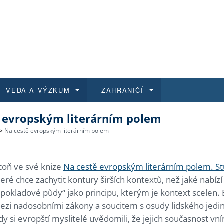
VĚDA A VÝZKUM
ZAHRANIČÍ
 evropským literárním polem
 historie
t a jak se přihlásit
é a magisterské studium
výzkumu na FF UK
abídky a výběrová řízení
Pro m
Kurzy
Kurzy
Trans
Přijíž
>
Na cestě evropským literárním polem
a další dokumenty
studijní programy
 studium
 kvalifikace
 studenti
Kniho
Progr
Studu
Vědec
Mimof
toň ve své knize
Na cestě evropským literárním polem. St
 benefity pro zaměstnance
k průběhu přijímacího řízení
řízení
rojekty
í studenti
E-sho
Univer
Podpor
Publi
East 
teré chce zachytit kontury širších kontextů, než jaké nabízí
pokladové půdy“ jako principu, kterým je kontext scelen.
 fakulty
í zaměstnanci
Výběr
zi nadosobními zákony a soucitem s osudy lidského jedinc
y si evropští myslitelé uvědomili, že jejich současnost vn
koly FF UK
Vydav