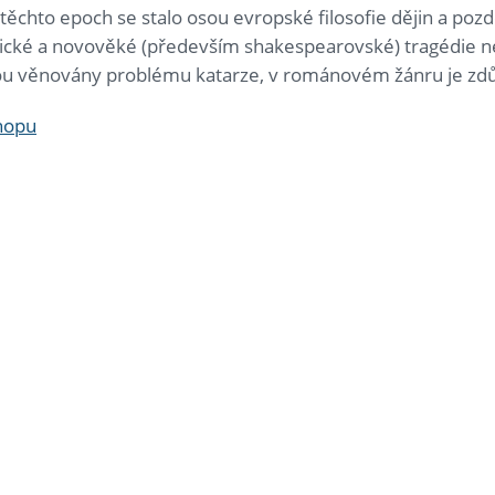
 těchto epoch se stalo osou evropské filosofie dějin a pozdě
tické a novověké (především shakespearovské) tragédie 
jsou věnovány problému katarze, v románovém žánru je zd
shopu