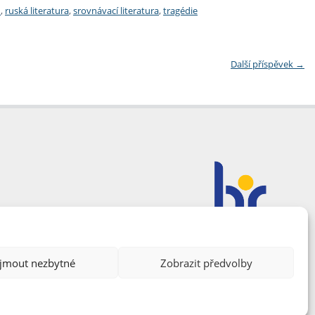
n
,
ruská literatura
,
srovnávací literatura
,
tragédie
Další příspěvek
→
ijmout nezbytné
Zobrazit předvolby