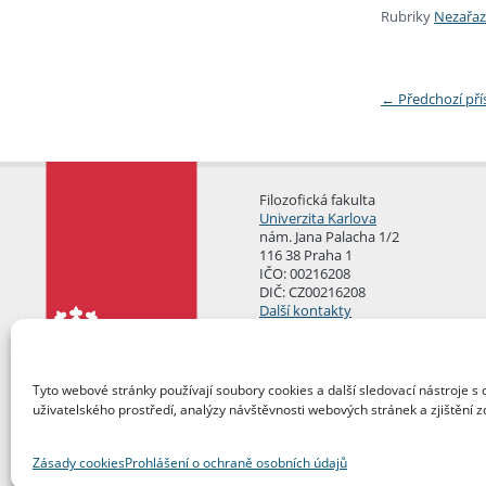
Rubriky
Nezařa
←
Předchozí př
Filozofická fakulta
Univerzita Karlova
nám. Jana Palacha 1/2
116 38 Praha 1
IČO: 00216208
DIČ: CZ00216208
Další kontakty
Podatelna
Tyto webové stránky používají soubory cookies a další sledovací nástroje s 
uživatelského prostředí, analýzy návštěvnosti webových stránek a zjištění z
Zásady cookies
Prohlášení o ochraně osobních údajů