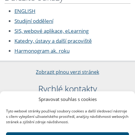
ENGLISH
Studijní oddělení
SIS, webové aplikace, eLearning
Katedry, ústavy a další pracoviště
Harmonogram ak. roku
Zobrazit plnou verzi stránek
Rychlé kontakty
Spravovat souhlas s cookies
Filozofická fakulta
Univerzita Karlova
Tyto webové stránky používají soubory cookies a další sledovací nástroje
nám. Jana Palacha 1/2
s cílem vylepšení uživatelského prostředí, analýzy návštěvnosti webových
116 38 Praha 1
stránek a zjištění zdroje návštěvnosti.
IČO: 00216208
DIČ: CZ00216208