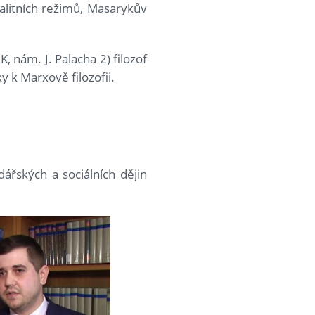
talitních režimů, Masarykův
, nám. J. Palacha 2) filozof
y k Marxově filozofii.
ářských a sociálních dějin