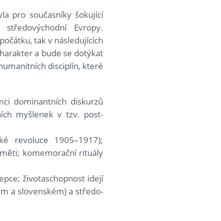
la pro současníky šokující
 středovýchodní Evropy.
očátku, tak v následujících
charakter a bude se dotýkat
 humanitních disciplín, které
ci dominantních diskurzů
ních myšlenek v tzv. post-
ké revoluce 1905–1917);
paměti; komemorační rituály
epce; životaschopnost idejí
ém a slovenském) a středo-