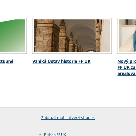
ostupné
Vzniká Ústav historie FF UK
Nový pro
FF UK za
areálová
Zobrazit mobilní verzi stránek
E-shop FF UK