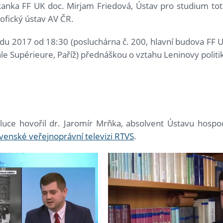
ěkanka FF UK doc. Mirjam Friedová, Ústav pro studium to
sofický ústav AV ČR.
adu 2017 od 18:30 (posluchárna č. 200, hlavní budova FF UK
e Supérieure, Paříž) přednáškou o vztahu Leninovy politik
luce hovořil dr. Jaromír Mrňka, absolvent Ústavu hospod
venské veřejnoprávní televizi RTVS
.