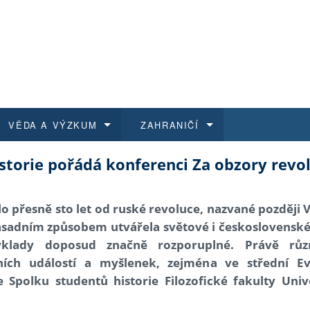
VĚDA A VÝZKUM
ZAHRANIČÍ
storie pořádá konferenci Za obzory revo
 historie
t a jak se přihlásit
é a magisterské studium
výzkumu na FF UK
abídky a výběrová řízení
Pro m
Kurzy
Kurzy
Trans
Přijíž
a další dokumenty
studijní programy
 studium
 kvalifikace
 studenti
Kniho
Progr
Studu
Vědec
Mimof
o přesně sto let od ruské revoluce, nazvané později V
ásadním způsobem utvářela světové i československé d
 benefity pro zaměstnance
k průběhu přijímacího řízení
řízení
rojekty
í studenti
E-sho
Univer
Podpor
Publi
East 
 výklady doposud značně rozporuplné. Právě rů
ních událostí a myšlenek, zejména ve střední E
 fakulty
í zaměstnanci
Výběr
 Spolku studentů historie Filozofické fakulty Univ
koly FF UK
Vydav