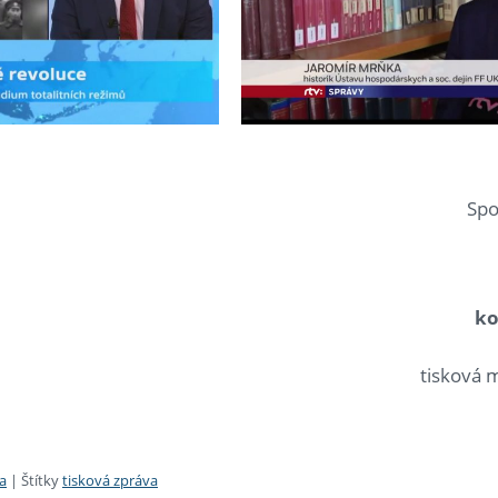
Spo
ko
tisková m
a
|
Štítky
tisková zpráva