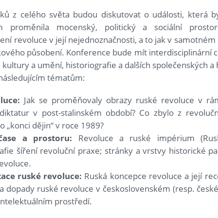
ů z celého světa budou diskutovat o události, která by
proměnila mocenský, politický a sociální prostor
ní revoluce v její nejednoznačnosti, a to jak v samotném p
kového působení. Konference bude mít interdisciplinární 
ie, kultury a umění, historiografie a dalších společenských a
následujícím tématům:
luce:
Jak se proměňovaly obrazy ruské revoluce v rám
h diktatur v post-stalinském období? Co zbylo z revoluč
 „konci dějin“ v roce 1989?
čase a prostoru:
Revoluce a ruské impérium (Rus
fie šíření revoluční praxe; stránky a vrstvy historické 
revoluce.
tace ruské revoluce:
Ruská koncepce revoluce a její rec
 a dopady ruské revoluce v československém (resp. česk
telektuálním prostředí.