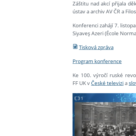
Záštitu nad akcí přijala d
ústav a archiv AV ČR a Filo
Konferenci zahájí 7. listop
Siyaveş Azeri (École Normal
Tisková zpráva
Program konference
Ke 100. výročí ruské revo
FF UK v
České televizi
a
slo