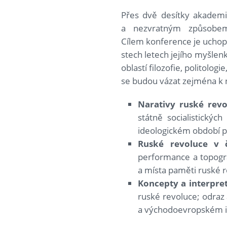
Přes dvě desítky akademik
a nezvratným způsobem 
Cílem konference je uchope
stech letech jejího myšlen
oblastí filozofie, politolog
se budou vázat zejména k 
Narativy ruské revo
státně socialistickýc
ideologickém období po
Ruské revoluce v 
performance a topogra
a místa paměti ruské 
Koncepty a interpre
ruské revoluce; odraz
a východoevropském in