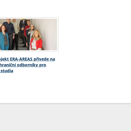
jekt ERA-AREAS přivede na
hraniční odborníky pro
 studia