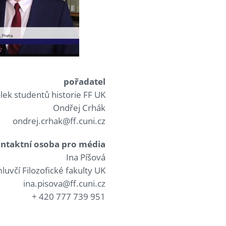
pořadatel
lek studentů historie FF UK
Ondřej Crhák
ondrej.crhak@ff.cuni.cz
ntaktní osoba pro média
Ina Píšová
luvčí Filozofické fakulty UK
ina.pisova@ff.cuni.cz
+ 420 777 739 951