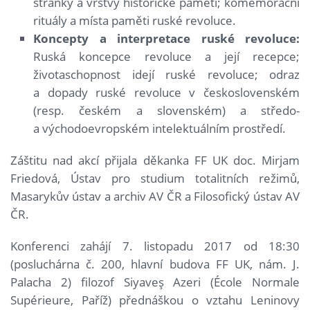
stránky a vrstvy historické paměti; komemorační
rituály a místa paměti ruské revoluce.
Koncepty a interpretace ruské revoluce:
Ruská koncepce revoluce a její recepce;
životaschopnost idejí ruské revoluce; odraz
a dopady ruské revoluce v československém
(resp. českém a slovenském) a středo-
a východoevropském intelektuálním prostředí.
Záštitu nad akcí přijala děkanka FF UK doc. Mirjam
Friedová, Ústav pro studium totalitních režimů,
Masarykův ústav a archiv AV ČR a Filosofický ústav AV
ČR.
Konferenci zahájí 7. listopadu 2017 od 18:30
(posluchárna č. 200, hlavní budova FF UK, nám. J.
Palacha 2) filozof Siyaveş Azeri (École Normale
Supérieure, Paříž) přednáškou o vztahu Leninovy