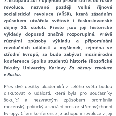
7. listopadu 2017 uplynulo přesně sto let od ruské
revoluce, nazvané později Velká říjnová
socialistická revoluce (VŘSR), která zásadním
způsobem utvářela světové i československé
dějiny 20. století. Přesto jsou její historické
výklady doposud značně rozporuplné. Právě
různými způsoby výkladu a připomínání
revolučních událostí a myšlenek, zejména ve
střední Evropě, se bude zabývat mezinárodní
konference Spolku studentů historie Filozofické
fakulty Univerzity Karlovy
Za obzory revoluce
v Rusku
.
Přes dvě desítky akademiků z celého světa budou
diskutovat o události, která byla pro současníky
šokující a nezvratným způsobem proměnila
mocenský, politický a sociální prostor středovýchodní
Evropy. Cílem konference je uchopení revoluce v její