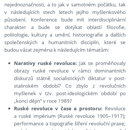
nejednoznačnosti, a to jak v samotném počátku, tak
v následujících stech letech jejího myšlenkového
působení. Konference bude mít interdisciplinární
charakter a bude se dotýkat oblastí filozofie,
politologie, kultury a umění, historiografie a dalších
společenských a humanitních disciplín, které se
budou vázat zejména k následujícím tématům:
Narativy ruské revoluce:
Jak se proměňovaly
obrazy ruské revoluce v rámci dominantních
diskurzů státně socialistických diktatur v post-
stalinském období? Co zbylo z revolučních
myšlenek v tzv. post-ideologickém období po
„konci dějin“ v roce 1989?
Ruské revoluce v čase a prostoru:
Revoluce
a ruské impérium (Ruské revoluce 1905–1917);
performance a topografie šíření revoluční praxe;