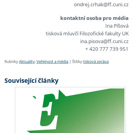
ondrej.crhak@ff.cuni.cz
kontaktní osoba pro média
Ina Píšová
tisková mluvčí Filozofické fakulty UK
ina.pisova@ff.cuni.cz
+ 420 777 739 951
Rubriky
Aktuality
,
Veřejnost a média
|
Štítky
tisková zpráva
Související články