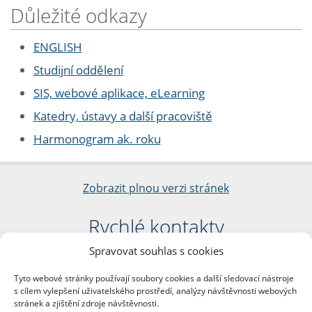
Důležité odkazy
ENGLISH
Studijní oddělení
SIS, webové aplikace, eLearning
Katedry, ústavy a další pracoviště
Harmonogram ak. roku
Zobrazit plnou verzi stránek
Rychlé kontakty
Spravovat souhlas s cookies
Filozofická fakulta
Univerzita Karlova
Tyto webové stránky používají soubory cookies a další sledovací nástroje
nám. Jana Palacha 1/2
s cílem vylepšení uživatelského prostředí, analýzy návštěvnosti webových
116 38 Praha 1
stránek a zjištění zdroje návštěvnosti.