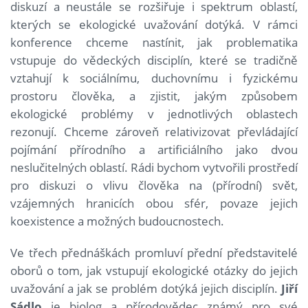
diskuzí a neustále se rozšiřuje i spektrum oblastí,
kterých se ekologické uvažování dotýká. V rámci
konference chceme nastínit, jak problematika
vstupuje do vědeckých disciplín, které se tradičně
vztahují k sociálnímu, duchovnímu i fyzickému
prostoru člověka, a zjistit, jakým způsobem
ekologické problémy v jednotlivých oblastech
rezonují. Chceme zároveň relativizovat převládající
pojímání přírodního a artificiálního jako dvou
neslučitelných oblastí. Rádi bychom vytvořili prostředí
pro diskuzi o vlivu člověka na (přírodní) svět,
vzájemných hranicích obou sfér, povaze jejich
koexistence a možných budoucnostech.
Ve třech přednáškách promluví přední představitelé
oborů o tom, jak vstupují ekologické otázky do jejich
uvažování a jak se problém dotýká jejich disciplín.
Jiří
Sádlo
je biolog a přírodovědec známý pro své