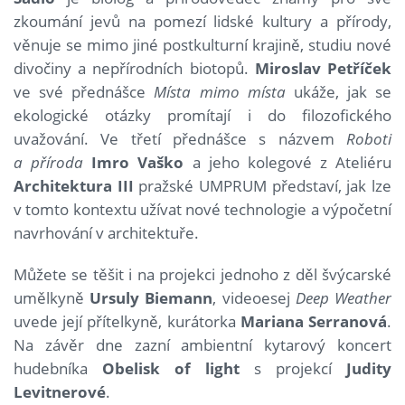
zkoumání jevů na pomezí lidské kultury a přírody,
věnuje se mimo jiné postkulturní krajině, studiu nové
divočiny a nepřírodních biotopů.
Miroslav Petříček
ve své přednášce
Místa mimo místa
ukáže, jak se
ekologické otázky promítají i do filozofického
uvažování. Ve třetí přednášce s názvem
Roboti
a příroda
Imro Vaško
a jeho kolegové z Ateliéru
Architektura III
pražské UMPRUM představí, jak lze
v tomto kontextu užívat nové technologie a výpočetní
navrhování v architektuře.
Můžete se těšit i na projekci jednoho z děl švýcarské
umělkyně
Ursuly Biemann
, videoesej
Deep Weather
uvede její přítelkyně, kurátorka
Mariana Serranová
.
Na závěr dne zazní ambientní kytarový koncert
hudebníka
Obelisk of light
s projekcí
Judity
Levitnerové
.