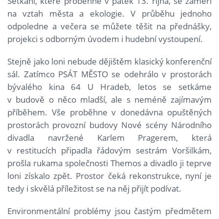
Setkání, které proběhne v pátek 13. října, se zaměří
na vztah města a ekologie. V průběhu jednoho
odpoledne a večera se můžete těšit na přednášky,
projekci s odborným úvodem i hudební vystoupení.
Stejně jako loni nebude dějištěm klasický konferenční
sál. Zatímco PSÁT MĚSTO se odehrálo v prostorách
bývalého kina 64 U Hradeb, letos se setkáme
v budově o něco mladší, ale s neméně zajímavým
příběhem. Vše proběhne v donedávna opuštěných
prostorách provozní budovy Nové scény Národního
divadla navržené Karlem Pragerem, která
v restitucích připadla řádovým sestrám Voršilkám,
prošla rukama společnosti Themos a divadlo ji teprve
loni získalo zpět. Prostor čeká rekonstrukce, nyní je
tedy i skvělá příležitost se na něj přijít podívat.
Environmentální problémy jsou častým předmětem