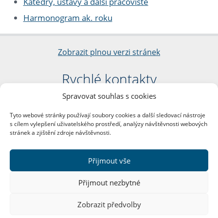
Katedry, ústavy a další pracoviště
Harmonogram ak. roku
Zobrazit plnou verzi stránek
Rychlé kontakty
Spravovat souhlas s cookies
Filozofická fakulta
Univerzita Karlova
Tyto webové stránky používají soubory cookies a další sledovací nástroje
nám. Jana Palacha 1/2
s cílem vylepšení uživatelského prostředí, analýzy návštěvnosti webových
116 38 Praha 1
stránek a zjištění zdroje návštěvnosti.
IČO: 00216208
DIČ: CZ00216208
Přijmout vše
Další kontakty
Přijmout nezbytné
Podatelna
Zobrazit předvolby