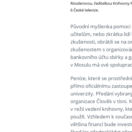
Rösslerovou, ředitelkou Knihovny F
6 České televize.
Původní myšlenka pomoci k
učitelům, nebo zkrátka lid
zkušenosti, obrátili se na o
zkušenostem s organizování
bankovního účtu sbírky a g
v Mosulu má své spoluprac
Peníze, které se prostředn
přímo oficiálnímu zastoup
univerzity. Předání vybran
organizace Člověk v tísni.
v režii vedení knihovny, kt
použít. Vzhledem k součas
většina financí bude inves
škod lze předpokládat přes