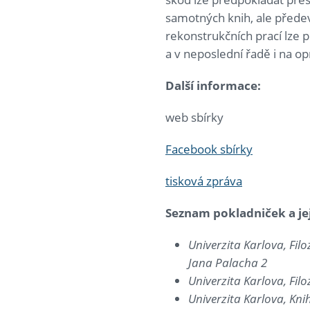
samotných knih, ale předev
rekonstrukčních prací lze 
a v neposlední řadě i na o
Další informace:
web sbírky
Facebook sbírky
tisková zpráva
Seznam pokladniček a jej
Univerzita Karlova, Fil
Jana Palacha 2
Univerzita Karlova, Fil
Univerzita Karlova, Kni