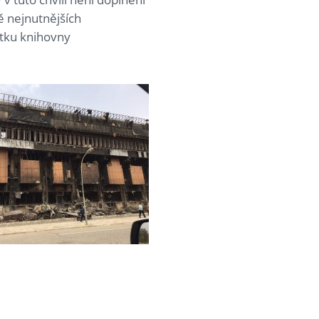
ě nejnutnějších
ytku knihovny