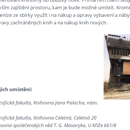
ším zajištění prostoru, kam je bude možné umístit. Krom
peníze ze sbírky využít i na nákup a opravy vybavení a náb
pravy zachráněných knih a na nákup knih nových.
ich umístění:
ozofická fakulta, Knihovna Jana Palacha, nám.
ozofická fakulta, Knihovna Celetná, Celetná 20
hovna společenských věd T. G. Masaryka, U Kříže 661/8