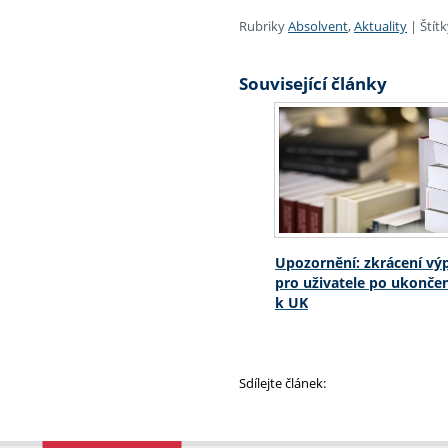
Rubriky
Absolvent
,
Aktuality
|
Štít
Související články
Upozornění: zkrácení vý
pro uživatele po ukonče
k UK
Sdílejte článek: