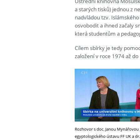
Ústřední knihovna Mosulsk
a starých tisků) jednou z n
nadvládou tzv. Islámského 
osvobodit a ihned začaly sn
která studentům a pedagog
Cílem sbírky je tedy pomoc
založení v roce 1974 až do
Rozhovor s doc. Janou Mynářovou
egyptologického ústavu FF UK a dr.