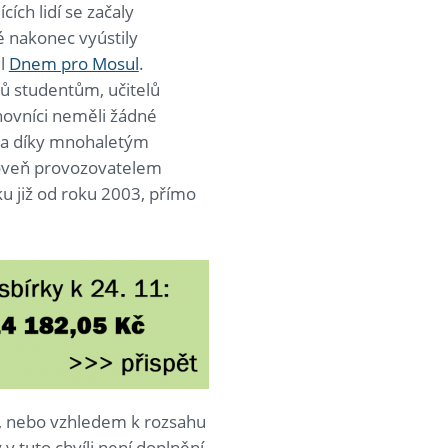
ích lidí se začaly
ré nakonec vyústily
il
Dnem pro Mosul
.
ů studentům, učitelů
hovníci neměli žádné
jil a díky mnohaletým
ároveň provozovatelem
ku již od roku 2003, přímo
í, nebo vzhledem k rozsahu
 tuto chvíli není doplnění