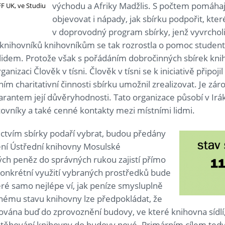
východu a Afriky Madžlis. S počtem pomáhajíc
F UK, ve Studiu
objevovat i nápady, jak sbírku podpořit, kte
v doprovodný program sbírky, jenž vyvrchol
nihovníků knihovníkům se tak rozrostla o pomoc student
í lidem. Protože však s pořádáním dobročinných sbírek kni
rganizaci Člověk v tísni. Člověk v tísni se k iniciativě připo
m charitativní činnosti sbírku umožnil zrealizovat. Je z
arantem její důvěryhodnosti. Tato organizace působí v Irá
ovníky a také cenné kontakty mezi místními lidmi.
ictvím sbírky podaří vybrat, budou předány
ení Ústřední knihovny Mosulské
ých peněz do správných rukou zajistí přímo
 Konkrétní využití vybraných prostředků bude
eré samo nejlépe ví, jak peníze smysluplně
nému stavu knihovny lze předpokládat, že
tována buď do zprovoznění budovy, ve které knihovna sídl
těhování knihovny do budovy nové. Primárním cílem tedy v