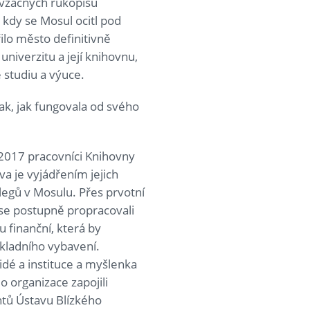
 vzácných rukopisů
 kdy se Mosul ocitl pod
ilo město definitivně
niverzitu a její knihovnu,
 studiu a výuce.
ak, jak fungovala od svého
 2017 pracovníci Knihovny
iva je vyjádřením jejich
kolegů v Mosulu. Přes prvotní
 se postupně propracovali
 finanční, která by
ladního vybavení.
lidé a instituce a myšlenka
o organizace zapojili
ntů Ústavu Blízkého