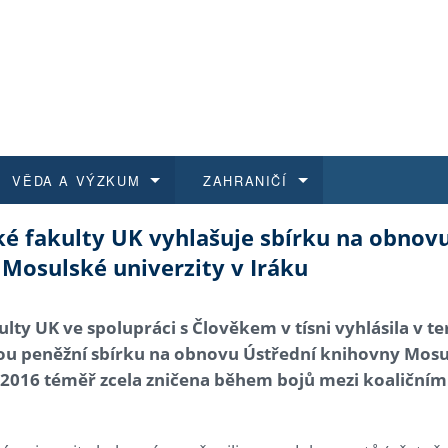
VĚDA A VÝZKUM
ZAHRANIČÍ
ké fakulty UK vyhlašuje sbírku na obnov
 historie
t a jak se přihlásit
é a magisterské studium
výzkumu na FF UK
abídky a výběrová řízení
Pro m
Kurzy
Kurzy
Trans
Přijíž
Mosulské univerzity v Iráku
a další dokumenty
studijní programy
 studium
 kvalifikace
 studenti
Kniho
Progr
Studu
Vědec
Mimof
lty UK ve spolupráci s Člověkem v tísni vyhlásila v te
 benefity pro zaměstnance
k průběhu přijímacího řízení
řízení
rojekty
í studenti
E-sho
Univer
Podpor
Publi
East 
ou peněžní sbírku na obnovu Ústřední knihovny Mosul
–2016 téměř zcela zničena během bojů mezi koaličním
 fakulty
í zaměstnanci
Výběr
koly FF UK
Vydav