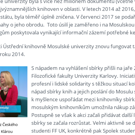
é univerzity byla s více než milionem dokumentů (včetně
ejvýznamnějších knihoven v oblasti. V letech 2014 až 2016,
státu, byla téměř úplně zničena. V červenci 2017 se podař
ahy o jeho obrodu. Toto úsilí je zaměřeno i na Mosulskou u
ům poskytovala vynikající informační zázemí potřebné ke
i Ústřední knihovně Mosulské univerzity znovu fungovat t
 roku 2014.
S nápadem na vyhlášení sbírky přišli na jaře
Filozofické fakulty Univerzity Karlovy. Iniciat
profesní i lidské solidarity s těžkou situací 
nápad sbírky knih a jejich poslání do Mosulu
k myšlence uspořádat mezi knihovníky sbírku
mosulským knihovníkům umožnila nákup zák
Postupně se však k akci začali přidávat další 
sbírky se začala rozrůstat. Velmi aktivně se d
 z Českého
studenti FF UK, konkrétně pak Spolek stude
 Klárou