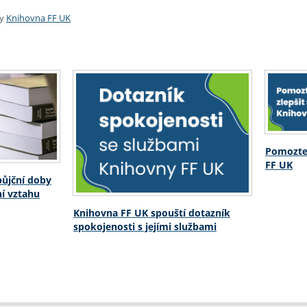
ky
Knihovna FF UK
Pomozte 
FF UK
půjční doby
ní vztahu
Knihovna FF UK spouští dotazník
spokojenosti s jejími službami