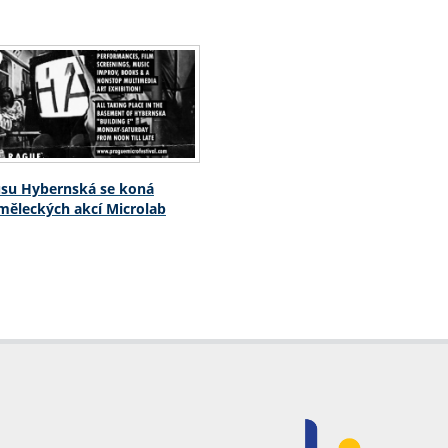
su Hybernská se koná
měleckých akcí Microlab