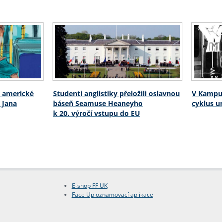
é americké
Studenti anglistiky přeložili oslavnou
V Kampu
h Jana
báseň Seamuse Heaneyho
cyklus u
k 20. výročí vstupu do EU
E-shop FF UK
Face Up oznamovací aplikace