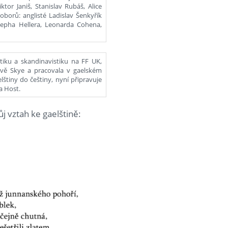
ktor Janiš, Stanislav Rubáš, Alice
oborů: anglisté Ladislav Šenkyřík
osepha Hellera, Leonarda Cohena,
tiku a skandinavistiku na FF UK,
ově Skye a pracovala v gaelském
lštiny do češtiny, nyní připravuje
a Host.
ůj vztah ke gaelštině: