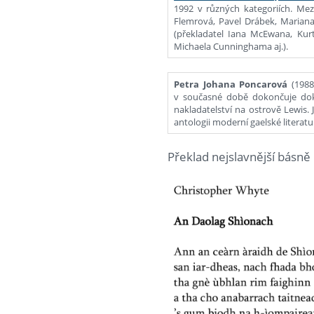
1992 v různých kategoriích. Mezi 
Flemrová, Pavel Drábek, Mariana 
(překladatel Iana McEwana, Kurt
Michaela Cunninghama aj.).
Petra Johana Poncarová
(1988
v současné době dokončuje dokt
nakladatelství na ostrově Lewis. 
antologii moderní gaelské literatu
Překlad nejslavnější básn