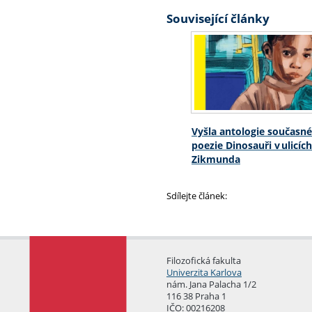
Související články
Vyšla antologie současn
poezie Dinosauři v ulicíc
Zikmunda
Sdílejte článek:
Filozofická fakulta
Univerzita Karlova
nám. Jana Palacha 1/2
116 38 Praha 1
IČO: 00216208