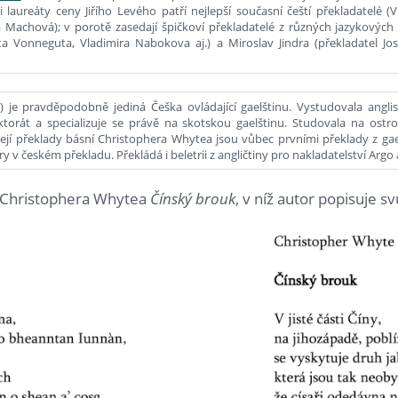
laureáty ceny Jiřího Levého patří nejlepší současní čeští překladatelé (Vi
Machová); v porotě zasedají špičkoví překladatelé z různých jazykových 
a Vonneguta, Vladimira Nabokova aj.) a Miroslav Jindra (překladatel J
) je pravděpodobně jediná Češka ovládající gaelštinu. Vystudovala anglis
orát a specializuje se právě na skotskou gaelštinu. Studovala na ostr
Její překlady básní Christophera Whytea jsou vůbec prvními překlady z gae
ry v českém překladu. Překládá i beletrii z angličtiny pro nakladatelství Argo 
ě Christophera Whytea
Čínský brouk
, v níž autor popisuje sv