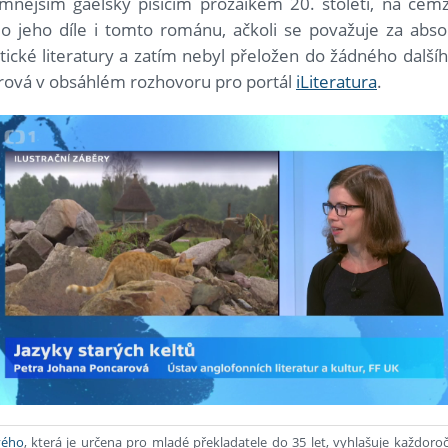
mnějším gaelsky píšícím prozaikem 20. století, na čem
 o jeho díle i tomto románu, ačkoli se považuje za absol
tické literatury a zatím nebyl přeložen do žádného dalšího
rová v obsáhlém rozhovoru pro portál
iLiteratura
.
vého
, která je určena pro mladé překladatele do 35 let, vyhlašuje každoro