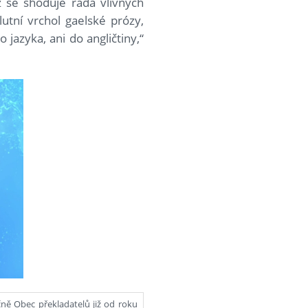
ž se shoduje řada vlivných
utní vrchol gaelské prózy,
 jazyka, ani do angličtiny,“
čně Obec překladatelů již od roku