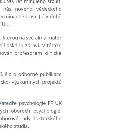
ku 90. let minulého století
 u nás nového vědeckého
erminant zdraví. Již v době
F UK.
í
, kterou na své alma mater
stí lidského zdraví. V témže
nován profesorem klinické
í, šlo o odborné publikace
decko- výzkumných projektů
Katedře psychologie FF UK
kých oborech psychologie,
u oborové rady doktorského
ského studia.