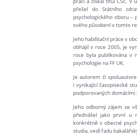
práci a získal titul CSc. 
přešel do Státního zdr
psychologického oboru – ps
svého působení v tomto re
Jeho habilitační práce v ob
obhájil v roce 2005, je vyn
roce byla publikována v 
psychologie na FF UK.
Je autorem či spoluautore
i vynikající časopisecké 
podporovaných domácími i
Jeho odborný zájem se vš
přednášel jako první u n
konkrétně v obecné psycho
studia, vedl řadu bakalářs