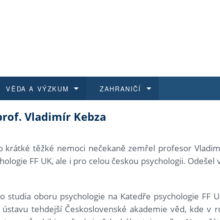
VĚDA A VÝZKUM
ZAHRANIČÍ
rof. Vladimír Kebza
 historie
t a jak se přihlásit
é a magisterské studium
výzkumu na FF UK
abídky a výběrová řízení
Pro m
Kurzy
Kurzy
Trans
Přijíž
a další dokumenty
studijní programy
 studium
 kvalifikace
 studenti
Kniho
Progr
Studu
Vědec
Mimof
o krátké těžké nemoci nečekaně zemřel profesor Vladimír
logie FF UK, ale i pro celou českou psychologii. Odešel vy
 benefity pro zaměstnance
k průběhu přijímacího řízení
řízení
rojekty
í studenti
E-sho
Univer
Podpor
Publi
East 
 fakulty
í zaměstnanci
Výběr
 studia oboru psychologie na Katedře psychologie FF U
ústavu tehdejší Československé akademie věd, kde v ro
koly FF UK
Vydav