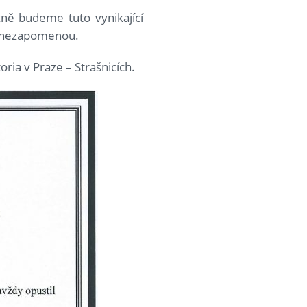
žně budeme tuto vynikající
dy nezapomenou.
ria v Praze – Strašnicích.