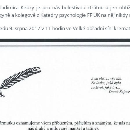
adimíra Kebzy je pro nás bolestivou ztrátou a jen obtí
gyně a kolegové z Katedry psychologie FF UK na něj nik
edu 9. srpna 2017 v 11 hodin ve Velké obřadní síni kremato