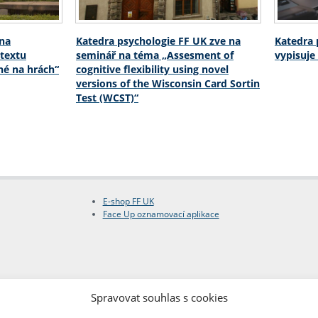
 na
Katedra psychologie FF UK zve na
Katedra 
textu
seminář na téma „Assesment of
vypisuje
né na hrách“
cognitive flexibility using novel
versions of the Wisconsin Card Sortin
Test (WCST)“
E-shop FF UK
Face Up oznamovací aplikace
Spravovat souhlas s cookies