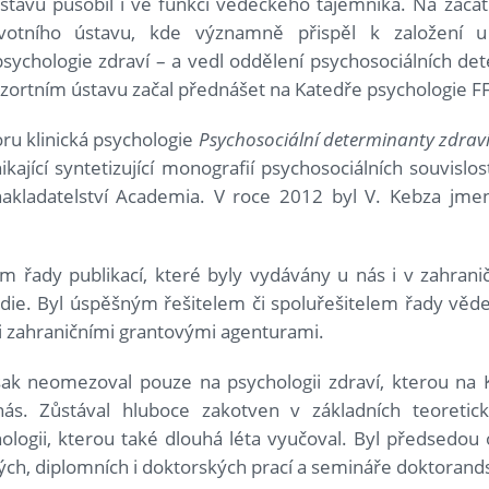
V ústavu působil i ve funkci vědeckého tajemníka. Na začát
avotního ústavu, kde významně přispěl k založení
ychologie zdraví – a vedl oddělení psychosociálních det
zortním ústavu začal přednášet na Katedře psychologie F
oru klinická psychologie
Psychosociální determinanty zdrav
ikající syntetizující monografií psychosociálních souvislo
nakladatelství Academia. V roce 2012 byl V. Kebza jme
m řady publikací, které byly vydávány u nás i v zahranič
studie. Byl úspěšným řešitelem či spoluřešitelem řady vě
 zahraničními grantovými agenturami.
ak neomezoval pouze na psychologii zdraví, kterou na 
ás. Zůstával hluboce zakotven v základních teoretic
logii, kterou také dlouhá léta vyučoval. Byl předsedo
kých, diplomních i doktorských prací a semináře doktorand