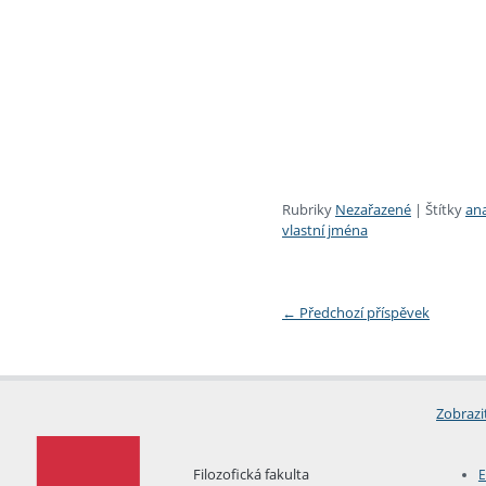
Rubriky
Nezařazené
|
Štítky
ana
vlastní jména
←
Předchozí příspěvek
Zobrazi
Filozofická fakulta
E