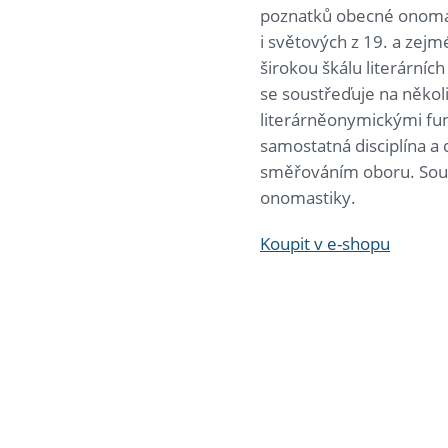
poznatků obecné onomast
i světových z 19. a zej
širokou škálu literárníc
se soustřeďuje na někol
literárněonymickými fun
samostatná disciplína a 
směřováním oboru. Součás
onomastiky.
Koupit v e-shopu