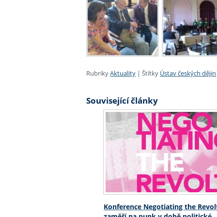
Rubriky
Aktuality
|
Štítky
Ústav českých dějin
Související články
Konference Negotiating the Revol
zaměří na punk v době politické