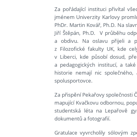
Za pořádající instituci přivítal 
jménem Univerzity Karlovy promluvi
PhDr. Martin Kovář, Ph.D. Na slav
Jiří Štěpán, Ph.D. V průběhu odp
a obdivu. Na oslavu přijeli a př
z Filozofické fakulty UK, kde cel
v Liberci, kde působí dosud, př
a pedagogických institucí, a také
historie nemají nic společného, 
spolusportovce.
Za přispění Pekařovy společnosti Č
mapující Kvačkovu odbornou, popula
studentská léta na Lepařově gy
dokumentů a fotografií.
Gratulace vyvrcholily sólovým z