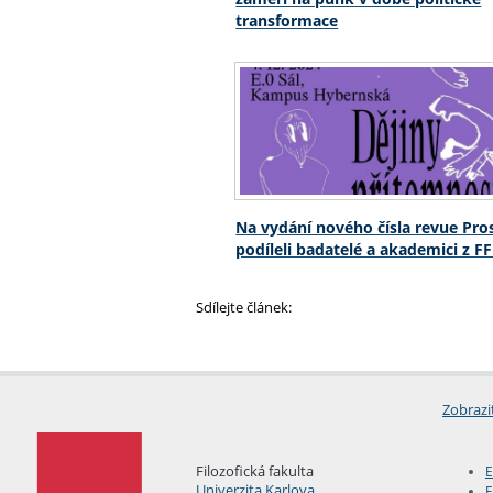
transformace
Na vydání nového čísla revue Pro
podíleli badatelé a akademici z F
Sdílejte článek:
Zobrazi
Filozofická fakulta
E
Univerzita Karlova
F