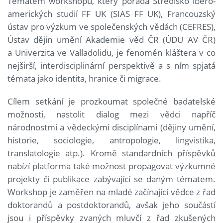
Tématem workshopu, který pořádá Středisko ibero-
amerických studií FF UK (SIAS FF UK), Francouzský
ústav pro výzkum ve společenských vědách (CEFRES),
Ústav dějin umění Akademie věd ČR (ÚDU AV ČR)
a Univerzita ve Valladolidu, je fenomén kláštera v co
nejširší, interdisciplinární perspektivě a s ním spjatá
témata jako identita, hranice či migrace.
Cílem setkání je prozkoumat společné badatelské
možnosti, nastolit dialog mezi vědci napříč
národnostmi a vědeckými disciplínami (dějiny umění,
historie, sociologie, antropologie, lingvistika,
translatologie atp.). Kromě standardních příspěvků
nabízí platforma také možnost propagovat výzkumné
projekty či publikace zabývající se daným tématem.
Workshop je zaměřen na mladé začínající vědce z řad
doktorandů a postdoktorandů, avšak jeho součástí
jsou i příspěvky zvaných mluvčí z řad zkušených