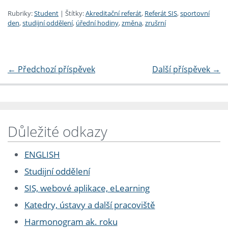
Rubriky:
Student
|
Štítky:
Akreditační referát
,
Referát SIS
,
sportovní
den
,
studijní oddělení
,
úřední hodiny
,
změna
,
zrušrní
←
Předchozí příspěvek
Další příspěvek
→
Důležité odkazy
ENGLISH
Studijní oddělení
SIS, webové aplikace, eLearning
Katedry, ústavy a další pracoviště
Harmonogram ak. roku